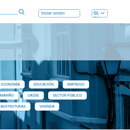
GL
Iniciar sesión
ES
|
ECONOMÍA
EDUCACIÓN
EMPREGO
 MARIÑO
SAÚDE
SECTOR PÚBLICO
RAESTRUTURAS
VIVENDA