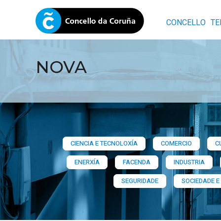
CONCELLO
TE
NOVA
CIENCIA E TECNOLOXÍA
COMERCIO
C
ENERXÍA
FACENDA
INDUSTRIA
SEGURIDADE
SOCIEDADE E