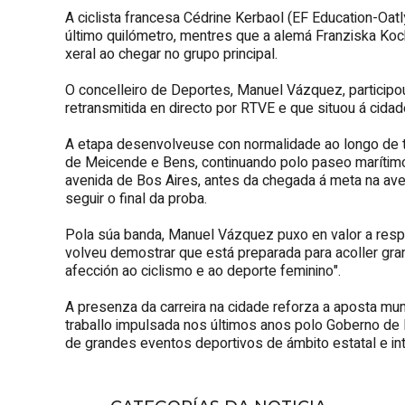
A ciclista francesa Cédrine Kerbaol (EF Education-Oat
último quilómetro, mentres que a alemá Franziska Koc
xeral ao chegar no grupo principal.
O concelleiro de Deportes, Manuel Vázquez, participo
retransmitida en directo por RTVE e que situou á cidad
A etapa desenvolveuse con normalidade ao longo de to
de Meicende e Bens, continuando polo paseo maríti
avenida de Bos Aires, antes da chegada á meta na av
seguir o final da proba.
Pola súa banda, Manuel Vázquez puxo en valor a respo
volveu demostrar que está preparada para acoller gra
afección ao ciclismo e ao deporte feminino".
A presenza da carreira na cidade reforza a aposta muni
traballo impulsada nos últimos anos polo Goberno de
de grandes eventos deportivos de ámbito estatal e int