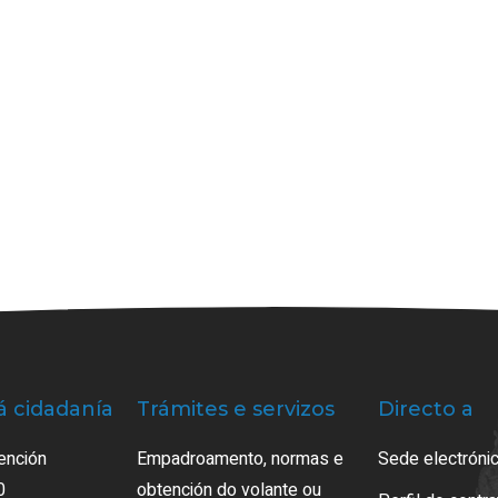
á cidadanía
Trámites e servizos
Directo a
ención
Empadroamento, normas e
Sede electrónic
0
obtención do volante ou