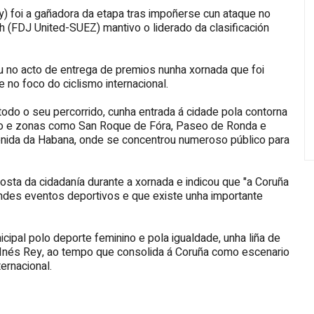
ly) foi a gañadora da etapa tras impoñerse cun ataque no
h (FDJ United-SUEZ) mantivo o liderado da clasificación
u no acto de entrega de premios nunha xornada que foi
e no foco do ciclismo internacional.
do o seu percorrido, cunha entrada á cidade pola contorna
mo e zonas como San Roque de Fóra, Paseo de Ronda e
enida da Habana, onde se concentrou numeroso público para
sta da cidadanía durante a xornada e indicou que "a Coruña
ndes eventos deportivos e que existe unha importante
cipal polo deporte feminino e pola igualdade, unha liña de
 Inés Rey, ao tempo que consolida á Coruña como escenario
ernacional.