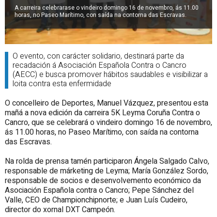
A carreira celebrarase o vindeiro domingo 16 de novembro, ás 11.00
horas, no Paseo Marítimo, con saída na contorna das Escravas.
O evento, con carácter solidario, destinará parte da
recadación á Asociación Española Contra o Cancro
(AECC) e busca promover hábitos saudables e visibilizar a
loita contra esta enfermidade
O concelleiro de Deportes, Manuel Vázquez, presentou esta
mañá a nova edición da carreira 5K Leyma Coruña Contra o
Cancro, que se celebrará o vindeiro domingo 16 de novembro,
ás 11.00 horas, no Paseo Marítimo, con saída na contorna
das Escravas.
Na rolda de prensa tamén participaron Ángela Salgado Calvo,
responsable de márketing de Leyma; María González Sordo,
responsable de socios e desenvolvemento económico da
Asociación Española contra o Cancro; Pepe Sánchez del
Valle, CEO de Championchipnorte; e Juan Luís Cudeiro,
director do xornal DXT Campeón.