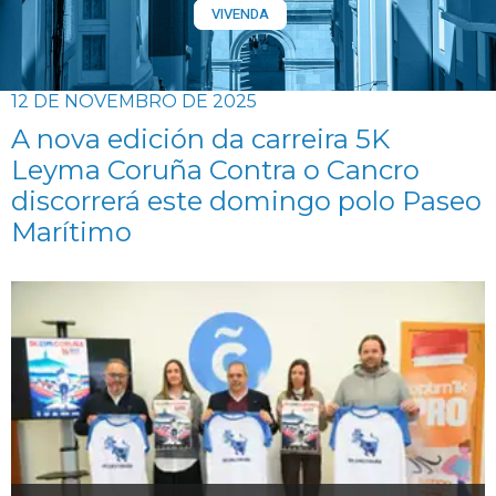
VIVENDA
12 DE NOVEMBRO DE 2025
A nova edición da carreira 5K
Leyma Coruña Contra o Cancro
discorrerá este domingo polo Paseo
Marítimo