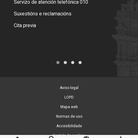
Servizo de atención telefónica 010
Empa
certi
Suxestións e reclamacións
Como
Cita previa
Tarx
Aviso legal
LOPD
Mapa web
Normas de uso
Accesibilidade
Xestión de cookies