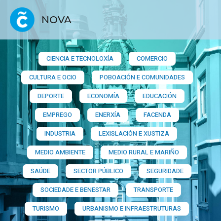
NOVA
CIENCIA E TECNOLOXÍA
COMERCIO
CULTURA E OCIO
POBOACIÓN E COMUNIDADES
DEPORTE
ECONOMÍA
EDUCACIÓN
EMPREGO
ENERXÍA
FACENDA
INDUSTRIA
LEXISLACIÓN E XUSTIZA
MEDIO AMBIENTE
MEDIO RURAL E MARIÑO
SAÚDE
SECTOR PÚBLICO
SEGURIDADE
SOCIEDADE E BENESTAR
TRANSPORTE
TURISMO
URBANISMO E INFRAESTRUTURAS