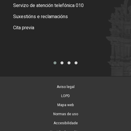
Servizo de atención telefónica 010
Empa
certi
Suxestións e reclamacións
Como
Cita previa
Tarx
Aviso legal
LOPD
Mapa web
Normas de uso
Accesibilidade