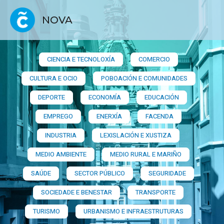
NOVA
CIENCIA E TECNOLOXÍA
COMERCIO
CULTURA E OCIO
POBOACIÓN E COMUNIDADES
DEPORTE
ECONOMÍA
EDUCACIÓN
EMPREGO
ENERXÍA
FACENDA
INDUSTRIA
LEXISLACIÓN E XUSTIZA
MEDIO AMBIENTE
MEDIO RURAL E MARIÑO
SAÚDE
SECTOR PÚBLICO
SEGURIDADE
SOCIEDADE E BENESTAR
TRANSPORTE
TURISMO
URBANISMO E INFRAESTRUTURAS