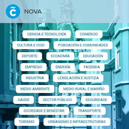
NOVA
CIENCIA E TECNOLOXÍA
COMERCIO
CULTURA E OCIO
POBOACIÓN E COMUNIDADES
DEPORTE
ECONOMÍA
EDUCACIÓN
EMPREGO
ENERXÍA
FACENDA
INDUSTRIA
LEXISLACIÓN E XUSTIZA
MEDIO AMBIENTE
MEDIO RURAL E MARIÑO
SAÚDE
SECTOR PÚBLICO
SEGURIDADE
SOCIEDADE E BENESTAR
TRANSPORTE
TURISMO
URBANISMO E INFRAESTRUTURAS