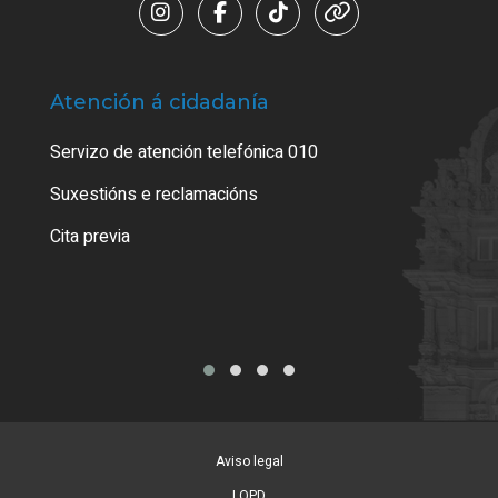
Atención á cidadanía
Trá
Servizo de atención telefónica 010
Empa
certi
Suxestións e reclamacións
Como
Cita previa
Tarx
Aviso legal
LOPD