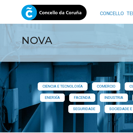
CONCELLO
TE
NOVA
CIENCIA E TECNOLOXÍA
COMERCIO
C
ENERXÍA
FACENDA
INDUSTRIA
SEGURIDADE
SOCIEDADE E