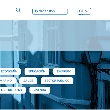
GL
Iniciar sesión
ES
|
ECONOMÍA
EDUCACIÓN
EMPREGO
 MARIÑO
SAÚDE
SECTOR PÚBLICO
RAESTRUTURAS
VIVENDA