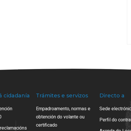
á cidadanía
Trámites e servizos
Directo a
ención
Empadroamento, normas e
Sede electrónic
0
obtención do volante ou
Perfil do contr
certificado
 reclamacións