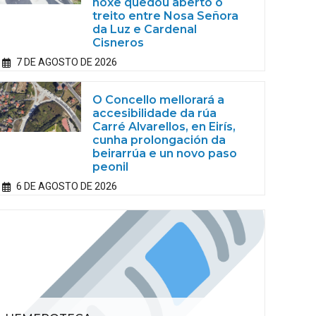
hoxe quedou aberto o
treito entre Nosa Señora
da Luz e Cardenal
Cisneros
7 DE AGOSTO DE 2026
O Concello mellorará a
accesibilidade da rúa
Carré Alvarellos, en Eirís,
cunha prolongación da
beirarrúa e un novo paso
peonil
6 DE AGOSTO DE 2026