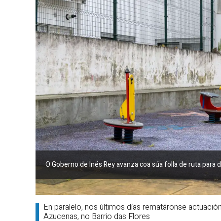
O Goberno de Inés Rey avanza coa súa folla de ruta para d
En paralelo, nos últimos días rematáronse actuació
Azucenas, no Barrio das Flores