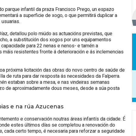
 parque infantil da praza Francisco Prego, un espazo
rementará a superficie de xogo, o que permitirá duplicar a
 usuarias.
Díaz, detallou polo miúdo as actuacións previstas, que
aucho, a substitución dos xogos por uns equipamentos
n capacidade para 22 nenas e nenos- e tamén a
s máis resistentes fronte á deterioración e ás inclemencias
 coa próxima licitación das obras do novo centro de saúde de
la de ruta para dar resposta ás necesidades da Falperra.
amén estaban sobre a mesa, e nas vindeiras semanas
prazo de aproximadamente dous meses, desde a súa posta
bias e na rúa Azucenas
ntemento e conservación noutras áreas infantís da cidade. É
 onde estes últimos días se completou a renovación do
, cada certo tempo, é necesaria para reforzar a seguridade