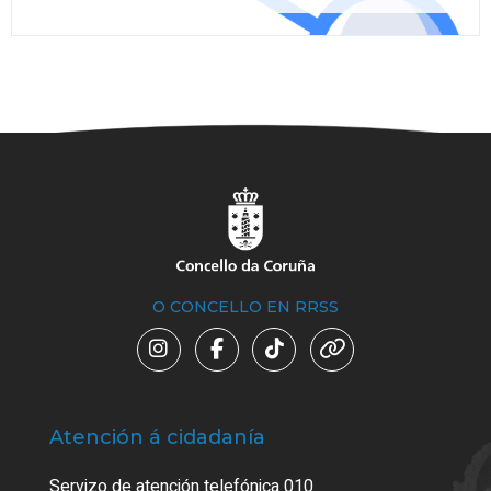
O CONCELLO EN RRSS
Atención á cidadanía
Trá
Servizo de atención telefónica 010
Empa