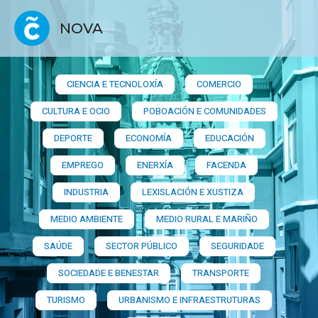
NOVA
CIENCIA E TECNOLOXÍA
COMERCIO
CULTURA E OCIO
POBOACIÓN E COMUNIDADES
DEPORTE
ECONOMÍA
EDUCACIÓN
EMPREGO
ENERXÍA
FACENDA
INDUSTRIA
LEXISLACIÓN E XUSTIZA
MEDIO AMBIENTE
MEDIO RURAL E MARIÑO
SAÚDE
SECTOR PÚBLICO
SEGURIDADE
SOCIEDADE E BENESTAR
TRANSPORTE
TURISMO
URBANISMO E INFRAESTRUTURAS