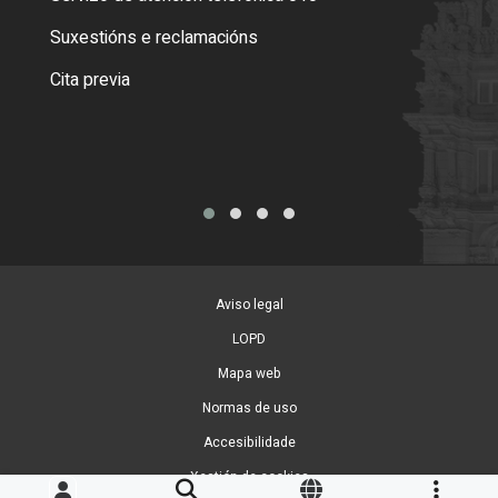
certi
Suxestións e reclamacións
Como
Cita previa
Tarx
Aviso legal
LOPD
Mapa web
Normas de uso
Accesibilidade
Xestión de cookies