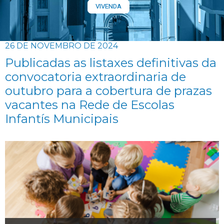
VIVENDA
26 DE NOVEMBRO DE 2024
Publicadas as listaxes definitivas da
convocatoria extraordinaria de
outubro para a cobertura de prazas
vacantes na Rede de Escolas
Infantís Municipais