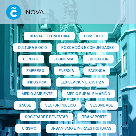
NOVA
CIENCIA E TECNOLOXÍA
COMERCIO
CULTURA E OCIO
POBOACIÓN E COMUNIDADES
DEPORTE
ECONOMÍA
EDUCACIÓN
EMPREGO
ENERXÍA
FACENDA
INDUSTRIA
LEXISLACIÓN E XUSTIZA
MEDIO AMBIENTE
MEDIO RURAL E MARIÑO
SAÚDE
SECTOR PÚBLICO
SEGURIDADE
SOCIEDADE E BENESTAR
TRANSPORTE
TURISMO
URBANISMO E INFRAESTRUTURAS