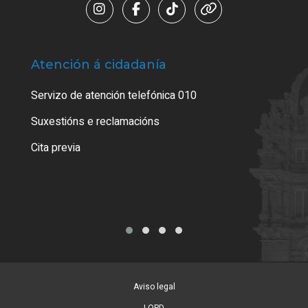
Atención á cidadanía
Trá
Servizo de atención telefónica 010
Empa
certi
Suxestións e reclamacións
Como
Cita previa
Tarx
Aviso legal
LOPD