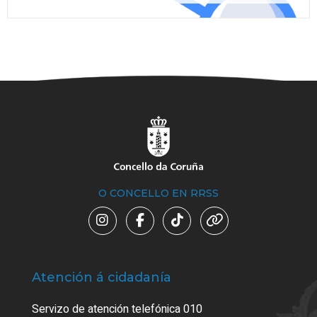
O CONCELLO EN RRSS
Atención á cidadanía
Trá
Servizo de atención telefónica 010
Empa