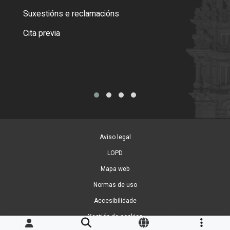
certi
Suxestións e reclamacións
Como
Cita previa
Tarx
Aviso legal
LOPD
Mapa web
Normas de uso
Accesibilidade
Xestión de cookies