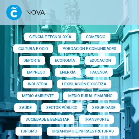
NOVA
CIENCIA E TECNOLOXÍA
COMERCIO
CULTURA E OCIO
POBOACIÓN E COMUNIDADES
DEPORTE
ECONOMÍA
EDUCACIÓN
EMPREGO
ENERXÍA
FACENDA
INDUSTRIA
LEXISLACIÓN E XUSTIZA
MEDIO AMBIENTE
MEDIO RURAL E MARIÑO
SAÚDE
SECTOR PÚBLICO
SEGURIDADE
SOCIEDADE E BENESTAR
TRANSPORTE
TURISMO
URBANISMO E INFRAESTRUTURAS