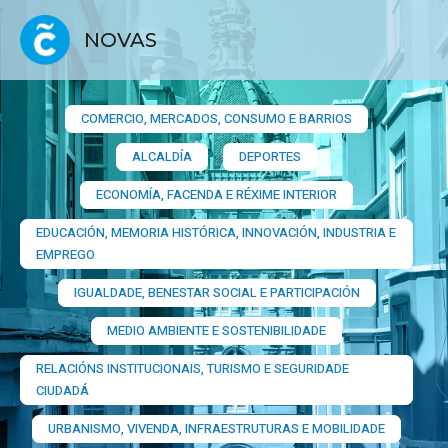
NOVAS
COMERCIO, MERCADOS, CONSUMO E BARRIOS​
ALCALDÍA
DEPORTES
ECONOMÍA, FACENDA E RÉXIME INTERIOR
EDUCACIÓN, MEMORIA HISTÓRICA, INNOVACIÓN, INDUSTRIA E
EMPREGO
IGUALDADE, BENESTAR SOCIAL E PARTICIPACIÓN
MEDIO AMBIENTE E SOSTENIBILIDADE
RELACIÓNS INSTITUCIONAIS, TURISMO E SEGURIDADE
CIUDADÁ
URBANISMO, VIVENDA, INFRAESTRUTURAS E MOBILIDADE