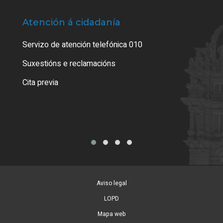
Atención á cidadanía
Trá
Servizo de atención telefónica 010
Empa
certi
Suxestións e reclamacións
Como
Cita previa
Tarx
Aviso legal
LOPD
Mapa web