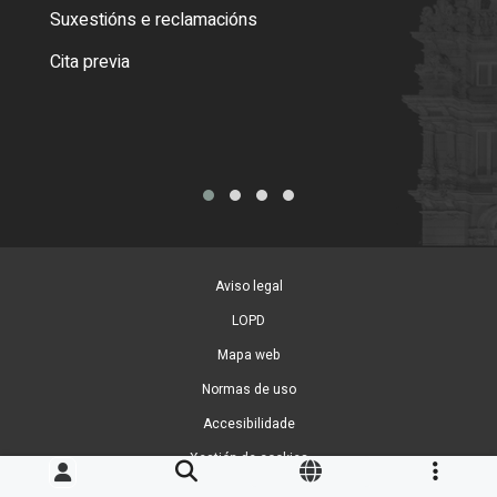
certi
Suxestións e reclamacións
Como
Cita previa
Tarx
Aviso legal
LOPD
Mapa web
Normas de uso
Accesibilidade
Xestión de cookies