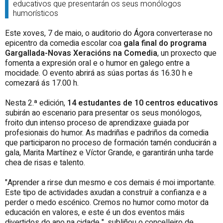
educativos que presentarán os seus monólogos
humorísticos
Este xoves, 7 de maio, o auditorio do Ágora converterase no
epicentro da comedia escolar coa
gala final do programa
Gargallada-Novas Xeracións na Comedia
, un proxecto que
fomenta a expresión oral e o humor en galego entre a
mocidade. O evento abrirá as súas portas ás 16.30 h e
comezará ás 17.00 h.
Nesta 2.ª edición,
14 estudantes de 10 centros educativos
subirán ao escenario para presentar os seus monólogos,
froito dun intenso proceso de aprendizaxe guiada por
profesionais do humor. As madriñas e padriños da comedia
que participaron no proceso de formación tamén conducirán a
gala, Marita Martínez e Víctor Grande, e garantirán unha tarde
chea de risas e talento.
"Aprender a rirse dun mesmo e cos demais é moi importante.
Este tipo de actividades axudan a construír a confianza e a
perder o medo escénico. Cremos no humor como motor da
educación en valores, e este é un dos eventos máis
divertidos do ano na cidade ", subliñou o concelleiro de