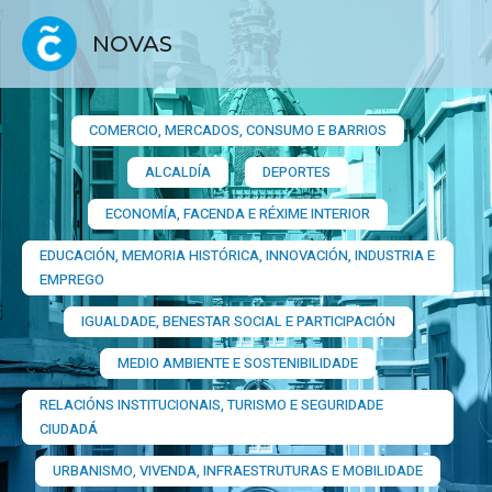
NOVAS
COMERCIO, MERCADOS, CONSUMO E BARRIOS​
ALCALDÍA
DEPORTES
ECONOMÍA, FACENDA E RÉXIME INTERIOR
EDUCACIÓN, MEMORIA HISTÓRICA, INNOVACIÓN, INDUSTRIA E
EMPREGO
IGUALDADE, BENESTAR SOCIAL E PARTICIPACIÓN
MEDIO AMBIENTE E SOSTENIBILIDADE
RELACIÓNS INSTITUCIONAIS, TURISMO E SEGURIDADE
CIUDADÁ
URBANISMO, VIVENDA, INFRAESTRUTURAS E MOBILIDADE