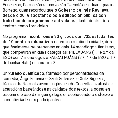
Educación, Formación e Innovación Tecnolóxica, Juan Ignacio
Borrego, quen recordou que
o Goberno de Inés Rey leva
desde o 2019 apostando pola educación pública con
todo tipo de programas e actividades
, tanto dentro dos
centros como fóra deles.
No programa
inscribíronse 30 grupos con 732 estudantes
de 10 centros educativos
de ensino medio da cidade, dos
que finalmente se presentan na gala 14 monólogos finalistas,
que competirán en dúas categorías: PILLABÁNS (1.º e 2.º da
ESO) con 7 monólogos e FALCATRUÁNS (3.º, 4.º da ESO e 1.º
de bacharelato) con outros 7.
Un
xurado cualificado
, formado por personalidades da
comedia, Ángela Triana e Santi Gutérrez, e Xulia Rigueiro,
técnica de Normalización Lingüística do Concello, avaliará as
actuacións baseándose na calidade dos textos, a posta en
escena e o uso da lingua galega, e recoñecendo o esforzo e
a creatividade dos participantes.