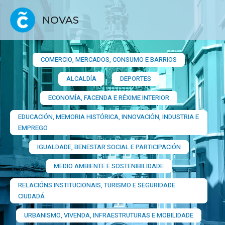
NOVAS
COMERCIO, MERCADOS, CONSUMO E BARRIOS​
ALCALDÍA
DEPORTES
ECONOMÍA, FACENDA E RÉXIME INTERIOR
EDUCACIÓN, MEMORIA HISTÓRICA, INNOVACIÓN, INDUSTRIA E
EMPREGO
IGUALDADE, BENESTAR SOCIAL E PARTICIPACIÓN
MEDIO AMBIENTE E SOSTENIBILIDADE
RELACIÓNS INSTITUCIONAIS, TURISMO E SEGURIDADE
CIUDADÁ
URBANISMO, VIVENDA, INFRAESTRUTURAS E MOBILIDADE