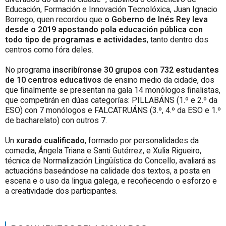
Educación, Formación e Innovación Tecnolóxica, Juan Ignacio
Borrego, quen recordou que
o Goberno de Inés Rey leva
desde o 2019 apostando pola educación pública con
todo tipo de programas e actividades
, tanto dentro dos
centros como fóra deles.
No programa
inscribíronse 30 grupos con 732 estudantes
de 10 centros educativos
de ensino medio da cidade, dos
que finalmente se presentan na gala 14 monólogos finalistas,
que competirán en dúas categorías: PILLABÁNS (1.º e 2.º da
ESO) con 7 monólogos e FALCATRUÁNS (3.º, 4.º da ESO e 1.º
de bacharelato) con outros 7.
Un
xurado cualificado
, formado por personalidades da
comedia, Ángela Triana e Santi Gutérrez, e Xulia Rigueiro,
técnica de Normalización Lingüística do Concello, avaliará as
actuacións baseándose na calidade dos textos, a posta en
escena e o uso da lingua galega, e recoñecendo o esforzo e
a creatividade dos participantes.