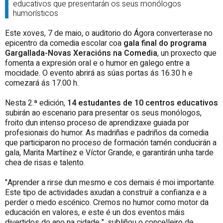
educativos que presentarán os seus monólogos
humorísticos
Este xoves, 7 de maio, o auditorio do Ágora converterase no
epicentro da comedia escolar coa
gala final do programa
Gargallada-Novas Xeracións na Comedia
, un proxecto que
fomenta a expresión oral e o humor en galego entre a
mocidade. O evento abrirá as súas portas ás 16.30 h e
comezará ás 17.00 h.
Nesta 2.ª edición,
14 estudantes de 10 centros educativos
subirán ao escenario para presentar os seus monólogos,
froito dun intenso proceso de aprendizaxe guiada por
profesionais do humor. As madriñas e padriños da comedia
que participaron no proceso de formación tamén conducirán a
gala, Marita Martínez e Víctor Grande, e garantirán unha tarde
chea de risas e talento.
"Aprender a rirse dun mesmo e cos demais é moi importante.
Este tipo de actividades axudan a construír a confianza e a
perder o medo escénico. Cremos no humor como motor da
educación en valores, e este é un dos eventos máis
divertidos do ano na cidade ", subliñou o concelleiro de