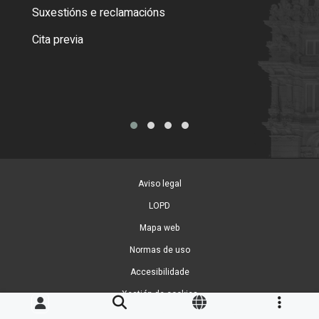
certi
Suxestións e reclamacións
Como
Cita previa
Tarx
Aviso legal
LOPD
Mapa web
Normas de uso
Accesibilidade
Xestión de cookies