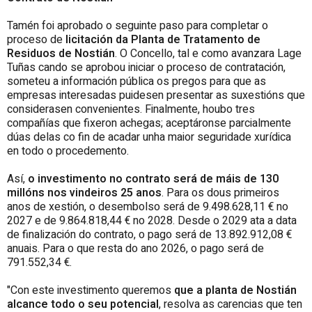
Tamén foi aprobado o seguinte paso para completar o
proceso de
licitación da Planta de Tratamento de
Residuos de Nostián
. O Concello, tal e como avanzara Lage
Tuñas cando se aprobou iniciar o proceso de contratación,
someteu a información pública os pregos para que as
empresas interesadas puidesen presentar as suxestións que
considerasen convenientes. Finalmente, houbo tres
compañías que fixeron achegas; aceptáronse parcialmente
dúas delas co fin de acadar unha maior seguridade xurídica
en todo o procedemento.
Así,
o investimento no contrato será de máis de 130
millóns nos vindeiros 25 anos
. Para os dous primeiros
anos de xestión, o desembolso será de 9.498.628,11 € no
2027 e de 9.864.818,44 € no 2028. Desde o 2029 ata a data
de finalización do contrato, o pago será de 13.892.912,08 €
anuais. Para o que resta do ano 2026, o pago será de
791.552,34 €.
"Con este investimento queremos
que a planta de Nostián
alcance todo o seu potencial
, resolva as carencias que ten