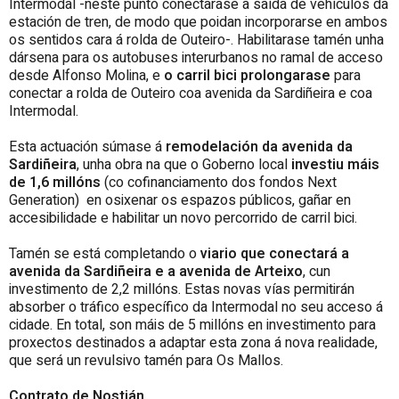
Intermodal -neste punto conectarase a saída de vehículos da
estación de tren, de modo que poidan incorporarse en ambos
os sentidos cara á rolda de Outeiro-. Habilitarase tamén unha
dársena para os autobuses interurbanos no ramal de acceso
desde Alfonso Molina, e
o carril bici prolongarase
para
conectar a rolda de Outeiro coa avenida da Sardiñeira e coa
Intermodal.
Esta actuación súmase á
remodelación da avenida da
Sardiñeira
, unha obra na que o Goberno local
investiu máis
de 1,6 millóns
(co cofinanciamento dos fondos Next
Generation) en osixenar os espazos públicos, gañar en
accesibilidade e habilitar un novo percorrido de carril bici.
Tamén se está completando o
viario que conectará a
avenida da Sardiñeira e a avenida de Arteixo
, cun
investimento de 2,2 millóns. Estas novas vías permitirán
absorber o tráfico específico da Intermodal no seu acceso á
cidade. En total, son máis de 5 millóns en investimento para
proxectos destinados a adaptar esta zona á nova realidade,
que será un revulsivo tamén para Os Mallos.
Contrato de Nostián