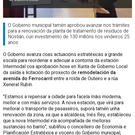
O Goberno municipal tamén aprobou avanzar nos trámites
para a renovación da planta de tratamento de residuos de
Nostián, cun investimento de 130 millóns nos vindeiros 25
anos
O Goberno avanza coas actuacións estratéxicas a grande
escala para reordenar e adecuar a contorna da estación
Intermodal coa aprobación hoxe en Xunta de Goberno Local
da saída a licitación do proxecto de
remodelación da
avenida do Ferrocarril
entre a rolda de Outeiro e a rúa
Xeneral Rubín.
"Estamos a repensar a cidade para facela máis moderna,
mellor e con máis servizos. A nova estación, que virá para
mellorar o transporte de pasaxeiros, suporá tamén unha
renovación da zona, xa que a alcaldesa, Inés Rey, estableceu
que a nova Intermodal iría acompañada de melloras
sustancias no barrio", subliñou o concelleiro de Economía e
Planificación Estratéxica e voceiro do Goberno municipal,