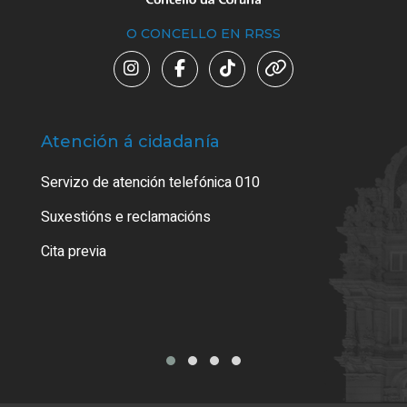
O CONCELLO EN RRSS
Atención á cidadanía
Trá
Servizo de atención telefónica 010
Empa
certi
Suxestións e reclamacións
Como
Cita previa
Tarx