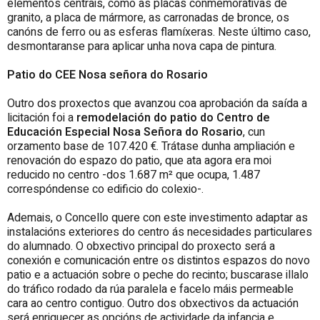
elementos centrais, como as placas conmemorativas de
granito, a placa de mármore, as carronadas de bronce, os
canóns de ferro ou as esferas flamíxeras. Neste último caso,
desmontaranse para aplicar unha nova capa de pintura.
Patio do CEE Nosa señora do Rosario
Outro dos proxectos que avanzou coa aprobación da saída a
licitación foi a
remodelación do patio do Centro de
Educación Especial Nosa Señora do Rosario
, cun
orzamento base de 107.420 €. Trátase dunha ampliación e
renovación do espazo do patio, que ata agora era moi
reducido no centro -dos 1.687 m² que ocupa, 1.487
correspóndense co edificio do colexio-.
Ademais, o Concello quere con este investimento adaptar as
instalacións exteriores do centro ás necesidades particulares
do alumnado. O obxectivo principal do proxecto será a
conexión e comunicación entre os distintos espazos do novo
patio e a actuación sobre o peche do recinto; buscarase illalo
do tráfico rodado da rúa paralela e facelo máis permeable
cara ao centro contiguo. Outro dos obxectivos da actuación
será enriquecer as opcións de actividade da infancia e