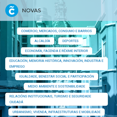
NOVAS
COMERCIO, MERCADOS, CONSUMO E BARRIOS​
ALCALDÍA
DEPORTES
ECONOMÍA, FACENDA E RÉXIME INTERIOR
EDUCACIÓN, MEMORIA HISTÓRICA, INNOVACIÓN, INDUSTRIA E
EMPREGO
IGUALDADE, BENESTAR SOCIAL E PARTICIPACIÓN
MEDIO AMBIENTE E SOSTENIBILIDADE
RELACIÓNS INSTITUCIONAIS, TURISMO E SEGURIDADE
CIUDADÁ
URBANISMO, VIVENDA, INFRAESTRUTURAS E MOBILIDADE