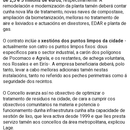
de 2,5 e 5 millóns de euros
, respectivamente. A
remodelación e modernización da planta tamén deberá contar
cunha nova liña de tratamento, novas naves de compostaxe,
ampliación da biometanización, melloras no tratamento de
aire e lixiviados e actuacións en dixestores, EDAR e planta de
gas.
O contrato inclúe a
xestións dos puntos limpos da cidade
-
actualmente son catro os puntos limpos fixos: dous
específicos para o sector industrial, a carón dos polígonos
de Pocomaco e Agrela; e os restantes, de achega voluntaria,
nos Rosales e en Eirís-. A empresa beneficiaria deberá, polo
tanto, levar a cabo melloras adicionais tamén nestas
instalacións, tanto no referido aos peches perimetrais como á
seguridade dos recintos.
O Concello avanza así no obxectivo de optimizar o
tratamento de residuos na cidade, de cara a cumprir cos
obxectivos comunitarios na materia e potencia o
funcionamento dunha infraestrutura cunha alta capacidade de
xestión de lixo, que leva activa desde 1999 e que lles presta
servizo tamén aos concellos da área metropolitana, explicou
Lage.