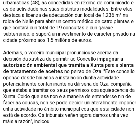
urbanísticas (48), as concedidas en réxime de comunicado e
as de actividade nas súas distintas modalidades. Entre elas
destaca a licenza de adecuación dun local de 1.236 m² na
rolda de Nelle para abrir un centro médico de catro plantas e
que contará cun total de 19 consultas e cun garaxe
subterráneo; e suporá un investimento de carácter privado na
cidade próximo aos 1,5 millóns de euros.
Ademais, o voceiro municipal pronunciouse acerca da
decisión da xustiza de permitir ao Concello
impugnar a
autorización ambiental que tramita a Xunta
para a
planta
de tratamento de aceites
no peirao de Oza. "Este concello
oponse desde hai anos á instalación dunha actividade
potencialmente contaminante na dársena de Oza, compañía
que estaba a tramitar os seus permisos coa aquiescencia da
Xunta. Coido que esa non é a maneira de entenderse nin de
facer as cousas, non se pode decidir unilateralmente impoñer
unha actividade no ámbito municipal coa que esta cidade non
está de acordo. Os tribunais veñen agora darnos unha vez
máis a razón", indicou.