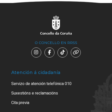
O CONCELLO EN RRSS
Atención á cidadanía
Trá
Servizo de atención telefónica 010
Empa
certi
Suxestións e reclamacións
Como
Cita previa
Tarx