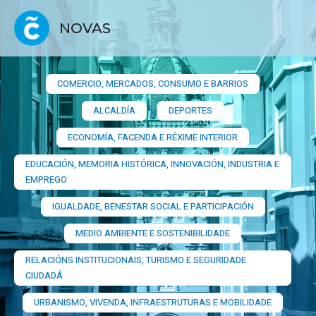
NOVAS
COMERCIO, MERCADOS, CONSUMO E BARRIOS​
ALCALDÍA
DEPORTES
ECONOMÍA, FACENDA E RÉXIME INTERIOR
EDUCACIÓN, MEMORIA HISTÓRICA, INNOVACIÓN, INDUSTRIA E
EMPREGO
IGUALDADE, BENESTAR SOCIAL E PARTICIPACIÓN
MEDIO AMBIENTE E SOSTENIBILIDADE
RELACIÓNS INSTITUCIONAIS, TURISMO E SEGURIDADE
CIUDADÁ
URBANISMO, VIVENDA, INFRAESTRUTURAS E MOBILIDADE