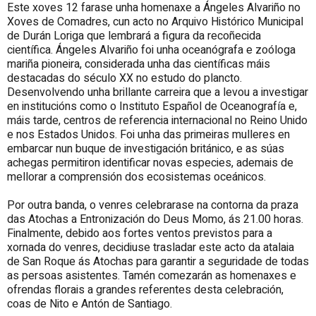
Este xoves 12 farase unha homenaxe a Ángeles Alvariño no
Xoves de Comadres, cun acto no Arquivo Histórico Municipal
de Durán Loriga que lembrará a figura da recoñecida
científica. Ángeles Alvariño foi unha oceanógrafa e zoóloga
mariña pioneira, considerada unha das científicas máis
destacadas do século XX no estudo do plancto.
Desenvolvendo unha brillante carreira que a levou a investigar
en institucións como o Instituto Español de Oceanografía e,
máis tarde, centros de referencia internacional no Reino Unido
e nos Estados Unidos. Foi unha das primeiras mulleres en
embarcar nun buque de investigación británico, e as súas
achegas permitiron identificar novas especies, ademais de
mellorar a comprensión dos ecosistemas oceánicos.
Por outra banda, o venres celebrarase na contorna d
a praza
das Atochas
a Entronización do Deus Momo, ás 21.00 horas.
Finalmente, debido aos fortes ventos prev
istos para a
xornada do venres, decidiuse trasladar este acto da atalaia
de San Roque ás Atochas para garantir a seguridade de todas
as persoas asistentes.
Tamén comezarán as homenaxes e
ofrendas florais a grandes referentes desta celebración,
coas de Nito e Antón de Santiago.