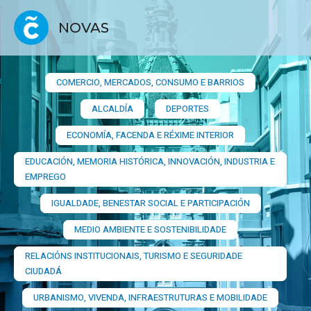
NOVAS
COMERCIO, MERCADOS, CONSUMO E BARRIOS​
ALCALDÍA
DEPORTES
ECONOMÍA, FACENDA E RÉXIME INTERIOR
EDUCACIÓN, MEMORIA HISTÓRICA, INNOVACIÓN, INDUSTRIA E
EMPREGO
IGUALDADE, BENESTAR SOCIAL E PARTICIPACIÓN
MEDIO AMBIENTE E SOSTENIBILIDADE
RELACIÓNS INSTITUCIONAIS, TURISMO E SEGURIDADE
CIUDADÁ
URBANISMO, VIVENDA, INFRAESTRUTURAS E MOBILIDADE