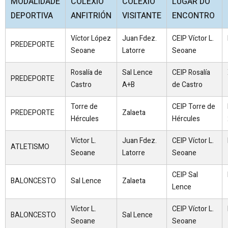
MODALIDADE
COLEXIO
COLEXIO
LUGAR DO
DEPORTIVA
ANFITRIÓN
VISITANTE
ENCONTRO
Víctor López
Juan Fdez.
CEIP Víctor L.
PREDEPORTE
Seoane
Latorre
Seoane
Rosalía de
Sal Lence
CEIP Rosalía
PREDEPORTE
Castro
A+B
de Castro
Torre de
CEIP Torre de
PREDEPORTE
Zalaeta
Hércules
Hércules
Víctor L.
Juan Fdez.
CEIP Víctor L.
ATLETISMO
Seoane
Latorre
Seoane
CEIP Sal
BALONCESTO
Sal Lence
Zalaeta
Lence
Víctor L.
CEIP Víctor L.
BALONCESTO
Sal Lence
Seoane
Seoane