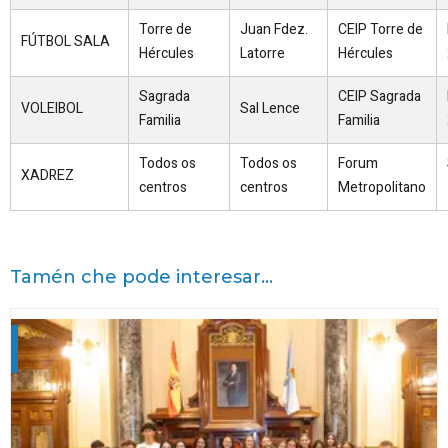
Torre de
Juan Fdez.
CEIP Torre de
FÚTBOL SALA
Hércules
Latorre
Hércules
Sagrada
CEIP Sagrada
VOLEIBOL
Sal Lence
Familia
Familia
Todos os
Todos os
Forum
XADREZ
centros
centros
Metropolitano
Tamén che pode interesar...