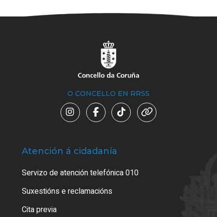
O CONCELLO EN RRSS
Atención á cidadanía
Trá
Servizo de atención telefónica 010
Empa
certi
Suxestións e reclamacións
Como
Cita previa