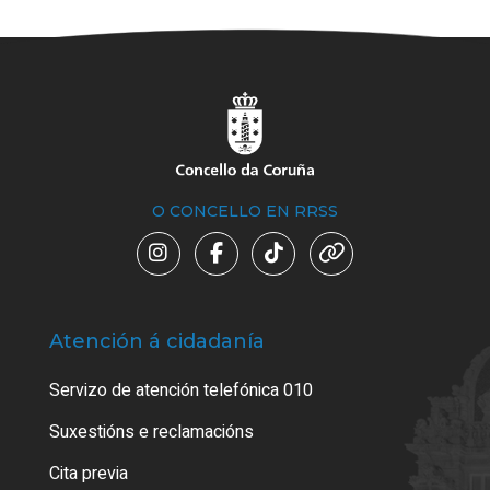
O CONCELLO EN RRSS
Atención á cidadanía
Trá
Servizo de atención telefónica 010
Empa
certi
Suxestións e reclamacións
Como
Cita previa