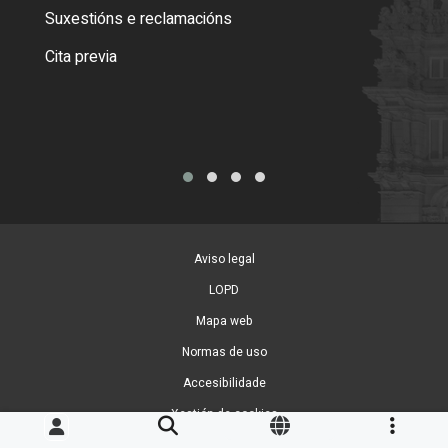
certi
Suxestións e reclamacións
Como
Cita previa
Tarx
Aviso legal
LOPD
Mapa web
Normas de uso
Accesibilidade
Xestión de cookies