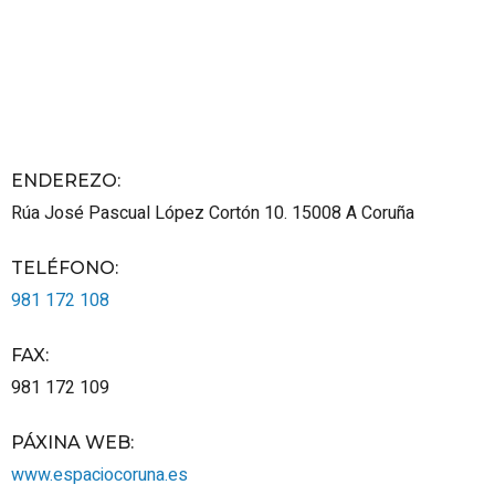
ENDEREZO:
Rúa José Pascual López Cortón 10.
15008
A Coruña
TELÉFONO
:
981 172 108
FAX
:
981 172 109
PÁXINA WEB
:
www.espaciocoruna.es