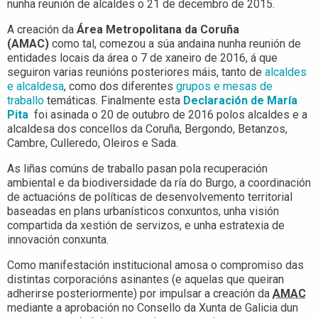
nunha reunión de alcaldes o 21 de decembro de 2015.
A creación da
Área
Metropolitana da Coruña
(AMAC)
como tal, comezou a súa andaina nunha reunión de
entidades locais da área o 7 de xaneiro de 2016, á que
seguiron varias reunións posteriores máis, tanto de
alcaldes
e alcaldesa
, como dos diferentes
grupos e mesas de
traballo
temáticas. Finalmente esta
Declaración de María
Pita
foi asinada o 20 de outubro de 2016 polos alcaldes e a
alcaldesa dos concellos da Coruña, Bergondo, Betanzos,
Cambre, Culleredo, Oleiros e Sada.
As liñas comúns de traballo pasan pola recuperación
ambiental e da biodiversidade da ría do Burgo, a coordinación
de actuacións de políticas de desenvolvemento territorial
baseadas en plans urbanísticos conxuntos, unha visión
compartida da xestión de servizos, e unha estratexia de
innovación conxunta.
Como manifestación institucional amosa o compromiso das
distintas corporacións asinantes (e aquelas que queiran
adherirse posteriormente) por impulsar a creación da
AMAC
mediante a aprobación no Consello da Xunta de Galicia dun