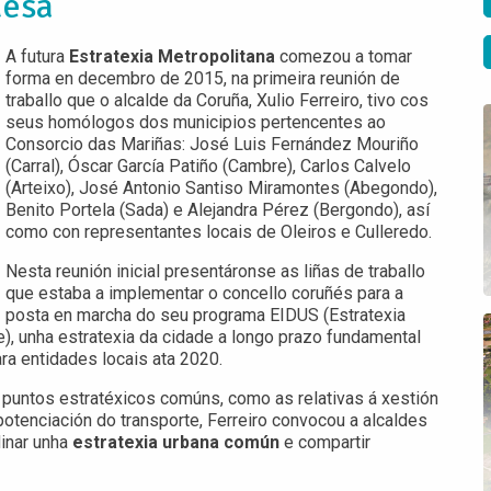
desa
A futura
Estratexia Metropolitana
comezou a tomar
forma en decembro de 2015, na primeira reunión de
traballo que o alcalde da Coruña, Xulio Ferreiro, tivo cos
seus homólogos dos municipios pertencentes ao
Consorcio das Mariñas: José Luis Fernández Mouriño
(Carral), Óscar García Patiño (Cambre), Carlos Calvelo
(Arteixo), José Antonio Santiso Miramontes (Abegondo),
Benito Portela (Sada) e Alejandra Pérez (Bergondo), así
como con representantes locais de Oleiros e Culleredo.
Nesta reunión inicial presentáronse as liñas de traballo
que estaba a implementar o concello coruñés para a
posta en marcha do seu programa EIDUS (Estratexia
, unha estratexia da cidade a longo prazo fundamental
ra entidades locais ata 2020.
n puntos estratéxicos comúns, como as relativas á xestión
otenciación do transporte, Ferreiro convocou a alcaldes
inar unha
estratexia urbana común
e compartir