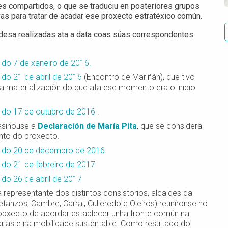
ses compartidos, o que se traduciu en posteriores grupos
vas para tratar de acadar ese proxecto estratéxico común.
ldesa realizadas ata a data coas súas correspondentes
 do 7 de xaneiro de 2016.
 do 21 de abril de 2016
(Encontro de Mariñán), que tivo
 a materialización do que ata ese momento era o inicio
a do 17 de outubro de 2016
.
asinouse a
Declaración de María Pita
, que se considera
nto do proxecto.
a do 20 de decembro de 2016
 do 21 de febreiro de 2017
 do 26 de abril de 2017
representante dos distintos consistorios, alcaldes da
tanzos, Cambre, Carral, Culleredo e Oleiros) reuníronse no
bxecto de acordar establecer unha fronte común na
iarias e na mobilidade sustentable. Como resultado do