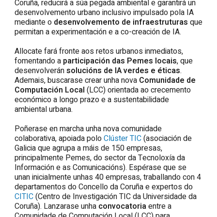
Coruña
, reducirá a súa pegada ambiental e garantirá un
desenvolvemento urbano inclusivo impulsado pola IA
mediante o
desenvolvemento de infraestruturas
que
permitan a experimentación e a co-creación de IA.
Allocate
fará fronte aos retos urbanos inmediatos,
fomentando a
participación das Pemes locais
, que
desenvolverán
solucións de IA verdes e éticas
.
Ademais, buscarase crear unha nova
Comunidade de
Computación Local
(LCC) orientada ao crecemento
económico a longo prazo e a sustentabilidade
ambiental urbana.
Poñerase en marcha unha nova comunidade
colaborativa, apoiada polo
Clúster TIC
(asociación de
Galicia que agrupa a máis de 150 empresas,
principalmente Pemes, do sector da Tecnoloxía da
Información e as Comunicacións). Espérase que se
unan inicialmente unhas 40 empresas, traballando con 4
departamentos do Concello da
Coruña
e expertos do
CITIC
(Centro de Investigación TIC da Universidade da
Coruña
). Lanzarase unha
convocatoria
entre a
Comunidade de Computación Local (LCC) para