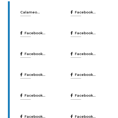
Calameo
Facebook
Bibliotecas
Benestar
Coruña
Social e
Facebook
Facebook
Igualdade
Bibliotecas
Centro Ágora
Coruña
Facebook
Facebook
Centro
Centros
Municipal de
cívicos
Facebook
Facebook
Empresas
CMIX
Coruña
Emprego
Facebook
Facebook
Coruña
Coruña sen
Mayuscula
drogas
Facebook
Facebook