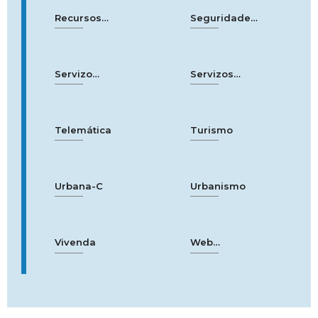
Recursos
Seguridade
Humanos
cidadá
Servizo
Servizos
municipal de
Sociais
bombeiros
Telem
ática
Turismo
Urbana
-C
Urbanismo
Vivenda
Web
municipal de
información
sobre