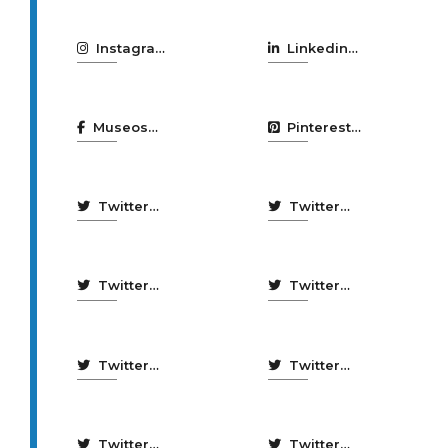
A Coruña
Hércules
Instagram
Linkedin
Turismo
Turismo
Coruña
Coruña
Museos
Pinterest
Científicos
Bibliotecas
Coruñeses
Coruña
Twitter
Twitter
aireCoruna
Benestar
Social e
Twitter
Twitter
Igualdade
bibliotecas
Centro Ágora
Coruña
Twitter
Twitter
Centro
CMIX
Municipal de
Twitter
Twitter
Empresas