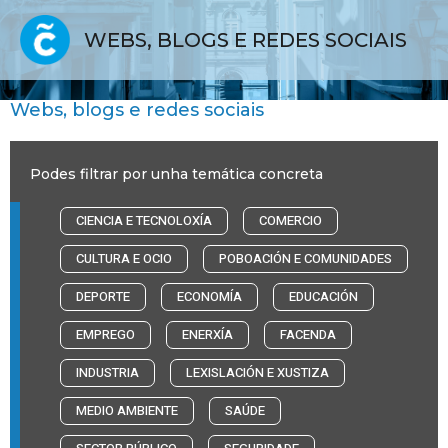
WEBS, BLOGS E REDES SOCIAIS
Webs, blogs e redes sociais
Podes filtrar por unha temática concreta
CIENCIA E TECNOLOXÍA
COMERCIO
CULTURA E OCIO
POBOACIÓN E COMUNIDADES
DEPORTE
ECONOMÍA
EDUCACIÓN
EMPREGO
ENERXÍA
FACENDA
INDUSTRIA
LEXISLACIÓN E XUSTIZA
MEDIO AMBIENTE
SAÚDE