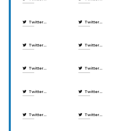
Coruña
Coruña
Emprego
Sostible
Twitter
Twitter
Coruna10
Coruna21
Twitter
Twitter
Coruna42
CorunaCorre
Twitter
Twitter
Cultura
Locais de
Coruña
Ensaio
Twitter
Twitter
Locais de
Mercados
Ensaio
municipais
Twitter
Twitter
museos
Nocturnia
científicos