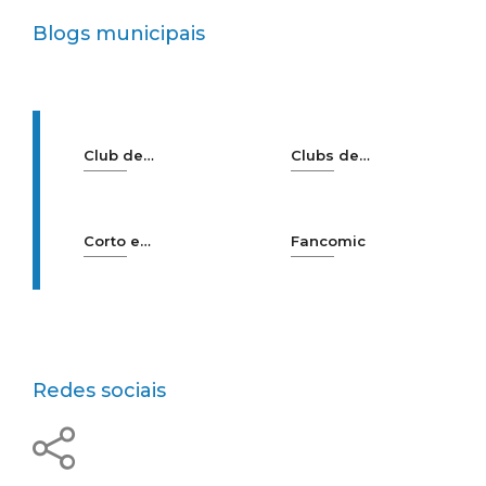
drogas
Blogs municipais
Club
de
Clubs
de
ciencia e
lectura
investigación
Corto
e
Fancomic
cambio
Redes sociais