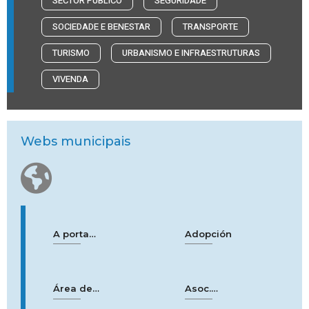
SECTOR PÚBLICO
SEGURIDADE
SOCIEDADE E BENESTAR
TRANSPORTE
TURISMO
URBANISMO E INFRAESTRUTURAS
VIVENDA
Webs municipais
A
porta
Adopci
ón
aberta
Área de
Asoc
.
Emprego e
Internacional