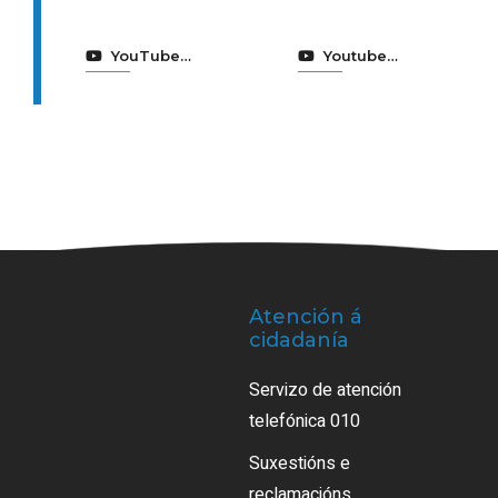
Ensaio
YouTube
Youtube
rede enerxía
Turismo A
sustentable
Coruña
Atención á
cidadanía
Servizo de atención
telefónica 010
Suxestións e
reclamacións