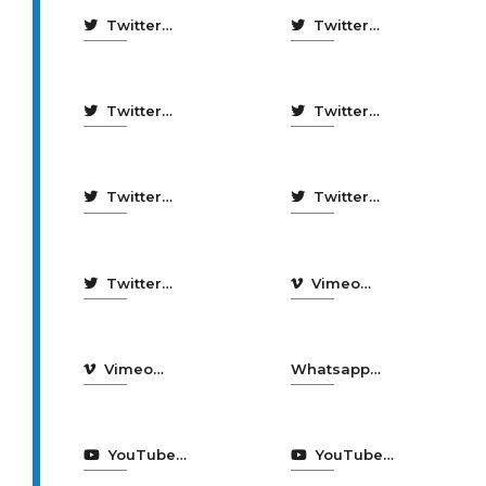
Twitter
Twitter
Nocturnia
Normalización
Coruña
A Coruña
Twitter
Twitter
Participación
Smart
e innovación
Coruña
Twitter
Twitter
democrática
Torre de
Turismo
Hércules
Coruña
Twitter
Vimeo
Xogos
Coruña
Escolares
Emprego
Vimeo
Whatsapp
Coruña
Turismo A
Sustentable
Coruña
YouTube
YouTube
bibliotecas
Locais de