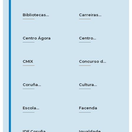
Empresa
de CIDADES
Bibliotecas
Carreiras
EDUCADORAS
municipais
Populares
Centro
Ágora
Centro
municipal de
empresas
CMIX
Concurso
de
tapas
Coru
ña
Cultura
Smart City
Coruña
Escola
Facenda
Municipal de
Música
IDE
.Coruña |
Igualdade
e