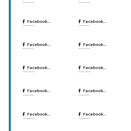
Coruña
Festival
sostible
Noroeste
Facebook
Facebook
Pop Rock
Forum Metro
Locais de
Ensaio
Facebook
Facebook
Mercados
Nocturnia
Municipais
Facebook
Facebook
Normalización
oficios en
A Coruña
acción
Facebook
Facebook
Participación
PMUS
e innovación
Facebook
Facebook
democrática
Smart
Torre de
Coruña
Hércules