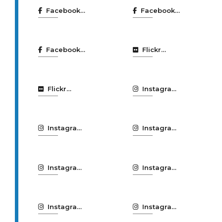
Facebook
Facebook
TRC Danza
Turismo
Coruña
Facebook
Flickr
Urbana-C
bibliotecas
Coruña
Flickr
Instagram
Coruña
bibliotecas
Solidaria
Coruña
Instagram
Instagram
Coruña
Locais de
Suma
Ensaio
Instagram
Instagram
Mercados
Nocturnia
Municipais
Instagram
Instagram
Normalización
Torre de