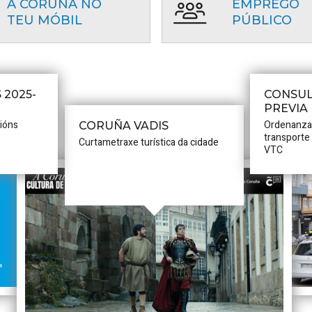
A CORUÑA NO
EMPREGO
TEU MÓBIL
PÚBLICO
 2025-
CONSUL
PREVIA
cións
Ordenanza
CORUÑA VADIS
transporte
Curtametraxe turística da cidade
VTC