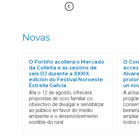
Novas
O Portiño acollerá o Mercado
O Conc
da Colleita e as sesións de
accesi
seis DJ durante a XXXIX
Alvare
edición do Festival Noroeste
prolon
Estrella Galicia
un no
Ata o 12 de agosto, ofrecerá
A actua
propostas de ocio familiar co
progra
obxectivo de divulgar e sensibilizar
conser
ao público en favor do medio
beirarr
ambiente e o desenvolvemento
ampliar
sostible do rural
todos o