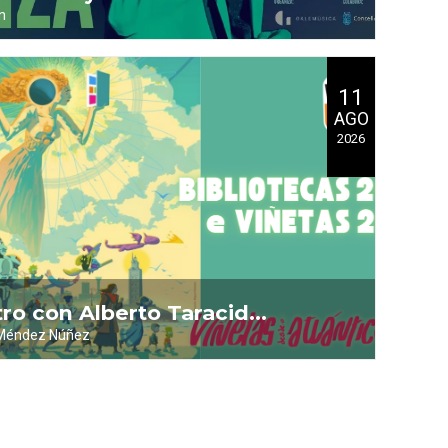
n
 de Borja Quiza
11
AGO
2026
ro con Alberto Taracido
 Méndez Núñez
a da Banda Deseñada
as)