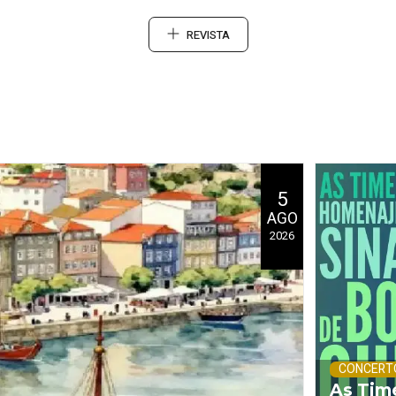
REVISTA
5
AGO
2026
CONCERT
As Tim