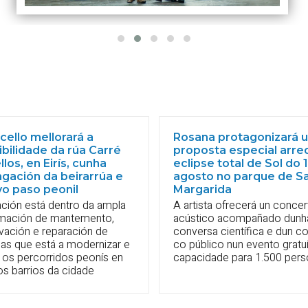
ello mellorará a
Rosana protagonizará 
bilidade da rúa Carré
proposta especial arre
llos, en Eirís, cunha
eclipse total de Sol do 
gación da beirarrúa e
agosto no parque de S
vo paso peonil
Margarida
ción está dentro da ampla
A artista ofrecerá un concer
mación de mantemento,
acústico acompañado dunh
vación e reparación de
conversa científica e dun c
úas que está a modernizar e
co público nun evento gratu
 os percorridos peonís en
capacidade para 1.500 per
s barrios da cidade