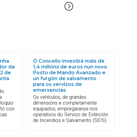
unha
O Concello investirá máis de
dor da
1,4 millóns de euros nun novo
12 de
Posto de Mando Avanzado e
anta
un furgón de salvamento
para os servizos de
emerxencias
to
a
Os vehículos, de grandes
oloquio
dimensións e completamente
íto con
equipados, empregaranse nos
soas
operativos do Servizo de Extinción
de Incendios e Salvamento (SEIS)