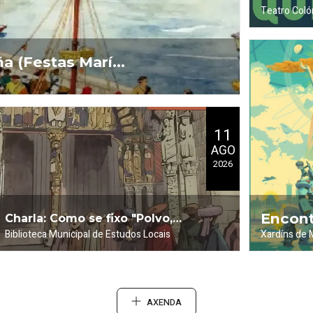
Teatro Coló
.
Sinatra
a (Festas María
11
AGO
2026
Encont
Charla: Como se fixo "Polvo,
Biblioteca Municipal de Estudos Locais
Xardíns de
.
.
Carpa na Rú
(Viñet
barro y fe" (Viñetas)
AXENDA