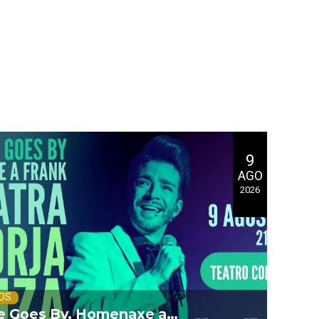
9
AGO
2026
OS
e Goes By. Homenaxe a