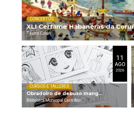
CONCERTOS
XLI Certame Habaneras da Coruñ
Teatro Colón
.
Pita
2026)
11
AGO
2026
CURSOS E TALLERES
Obradoiro de debuxo manga
Biblioteca Municipal Castrillón
.
(Viñetas)