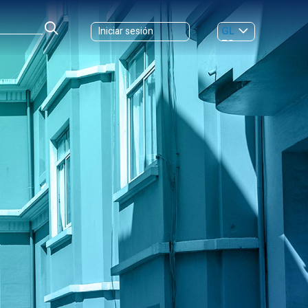
GL
Iniciar sesión
ES
|