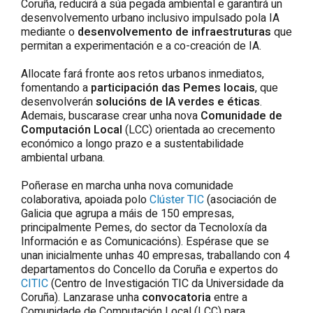
Coruña
, reducirá a súa pegada ambiental e garantirá un
desenvolvemento urbano inclusivo impulsado pola IA
mediante o
desenvolvemento de infraestruturas
que
permitan a experimentación e a co-creación de IA.
Allocate
fará fronte aos retos urbanos inmediatos,
fomentando a
participación das Pemes locais
, que
desenvolverán
solucións de IA verdes e éticas
.
Ademais, buscarase crear unha nova
Comunidade de
Computación Local
(LCC) orientada ao crecemento
económico a longo prazo e a sustentabilidade
ambiental urbana.
Poñerase en marcha unha nova comunidade
colaborativa, apoiada polo
Clúster TIC
(asociación de
Galicia que agrupa a máis de 150 empresas,
principalmente Pemes, do sector da Tecnoloxía da
Información e as Comunicacións). Espérase que se
unan inicialmente unhas 40 empresas, traballando con 4
departamentos do Concello da
Coruña
e expertos do
CITIC
(Centro de Investigación TIC da Universidade da
Coruña
). Lanzarase unha
convocatoria
entre a
Comunidade de Computación Local (LCC) para