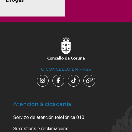
Drogas
O CONCELLO EN RRSS
Atención á cidadanía
Trá
Servizo de atención telefónica 010
Empa
certi
Suxestións e reclamacións