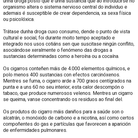
unha droga posto que é unha sustancia que ao introducirse no
organismo altera o sistema nervioso central do individuo e
ademais é susceptible de crear dependencia, xa sexa física
ou psicolóxica.
Trátase dunha droga cuxo consumo, dende o punto de vista
cultural e social, foi durante moito tempo aceptado e
integrado nos usos cotiáns sen que suscitase ningún conflito,
asociándose xeralmente o fenómeno das drogas a
sustancias determinadas como a heroína ou a cocaína.
Os cigarros conteñen máis de 4.000 elementos químicos, e
polo menos 400 sustancias con efectos carcinóxenos.
Mentres se fuma, o cigarro arde a 700 graos centígrados na
punta e a uns 60 no seu interior; esta calor descompón o
tabaco, que produce numerosos velenos. Mentres un cigarro
se queima, vanse concentrando os residuos ao final del.
Os produtos do cigarro máis daniños para a saúde son o
alcatrán, o monóxido de carbono e a nicotina, así como certos
compoñentes do gas e partículas que favorecen a aparición
de enfermidades pulmonares.