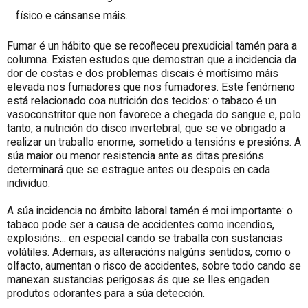
físico e cánsanse máis.
Fumar é un hábito que se recoñeceu prexudicial tamén para a
columna. Existen estudos que demostran que a incidencia da
dor de costas e dos problemas discais é moitísimo máis
elevada nos fumadores que nos fumadores. Este fenómeno
está relacionado coa nutrición dos tecidos: o tabaco é un
vasoconstritor que non favorece a chegada do sangue e, polo
tanto, a nutrición do disco invertebral, que se ve obrigado a
realizar un traballo enorme, sometido a tensións e presións. A
súa maior ou menor resistencia ante as ditas presións
determinará que se estrague antes ou despois en cada
individuo.
A súa incidencia no ámbito laboral tamén é moi importante: o
tabaco pode ser a causa de accidentes como incendios,
explosións... en especial cando se traballa con sustancias
volátiles. Ademais, as alteracións nalgúns sentidos, como o
olfacto, aumentan o risco de accidentes, sobre todo cando se
manexan sustancias perigosas ás que se lles engaden
produtos odorantes para a súa detección.