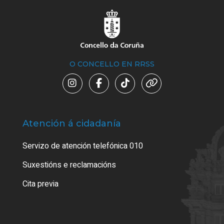
O CONCELLO EN RRSS
Atención á cidadanía
Trá
Servizo de atención telefónica 010
Empa
certi
Suxestións e reclamacións
Como
Cita previa
Tarx