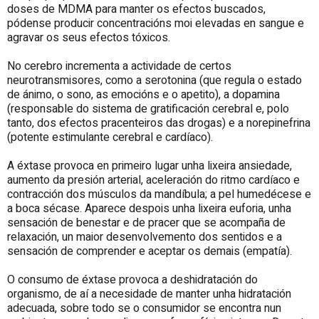
doses de MDMA para manter os efectos buscados,
pódense producir concentracións moi elevadas en sangue e
agravar os seus efectos tóxicos.
No cerebro incrementa a actividade de certos
neurotransmisores, como a serotonina (que regula o estado
de ánimo, o sono, as emocións e o apetito), a dopamina
(responsable do sistema de gratificación cerebral e, polo
tanto, dos efectos pracenteiros das drogas) e a norepinefrina
(potente estimulante cerebral e cardíaco).
A éxtase provoca en primeiro lugar unha lixeira ansiedade,
aumento da presión arterial, aceleración do ritmo cardíaco e
contracción dos músculos da mandíbula; a pel humedécese e
a boca sécase. Aparece despois unha lixeira euforia, unha
sensación de benestar e de pracer que se acompaña de
relaxación, un maior desenvolvemento dos sentidos e a
sensación de comprender e aceptar os demais (empatía).
O consumo de éxtase provoca a deshidratación do
organismo, de aí a necesidade de manter unha hidratación
adecuada, sobre todo se o consumidor se encontra nun