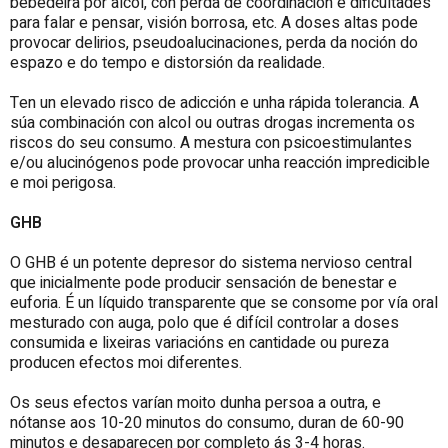
bebedeira por alcol, con perda de coordinación e dificultades
para falar e pensar, visión borrosa, etc. A doses altas pode
provocar delirios, pseudoalucinaciones, perda da noción do
espazo e do tempo e distorsión da realidade.
Ten un elevado risco de adicción e unha rápida tolerancia. A
súa combinación con alcol ou outras drogas incrementa os
riscos do seu consumo. A mestura con psicoestimulantes
e/ou alucinógenos pode provocar unha reacción impredicible
e moi perigosa.
GHB
O GHB é un potente depresor do sistema nervioso central
que inicialmente pode producir sensación de benestar e
euforia. É un líquido transparente que se consome por vía oral
mesturado con auga, polo que é difícil controlar a doses
consumida e lixeiras variacións en cantidade ou pureza
producen efectos moi diferentes.
Os seus efectos varían moito dunha persoa a outra, e
nótanse aos 10-20 minutos do consumo, duran de 60-90
minutos e desaparecen por completo ás 3-4 horas.