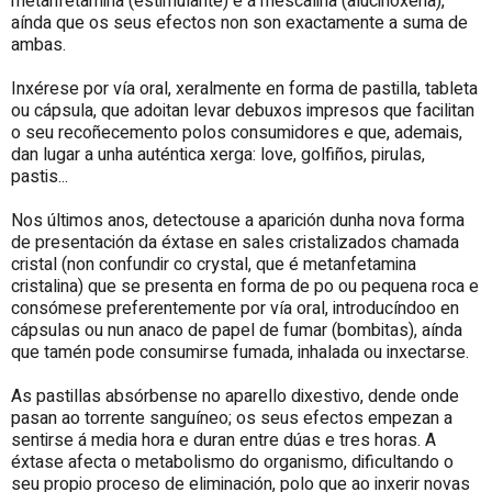
metanfetamina (estimulante) e á mescalina (alucinóxena),
aínda que os seus efectos non son exactamente a suma de
ambas.
Inxérese por vía oral, xeralmente en forma de pastilla, tableta
ou cápsula, que adoitan levar debuxos impresos que facilitan
o seu recoñecemento polos consumidores e que, ademais,
dan lugar a unha auténtica xerga: love, golfiños, pirulas,
pastis...
Nos últimos anos, detectouse a aparición dunha nova forma
de presentación da éxtase en sales cristalizados chamada
cristal (non confundir co crystal, que é metanfetamina
cristalina) que se presenta en forma de po ou pequena roca e
consómese preferentemente por vía oral, introducíndoo en
cápsulas ou nun anaco de papel de fumar (bombitas), aínda
que tamén pode consumirse fumada, inhalada ou inxectarse.
As pastillas absórbense no aparello dixestivo, dende onde
pasan ao torrente sanguíneo; os seus efectos empezan a
sentirse á media hora e duran entre dúas e tres horas. A
éxtase afecta o metabolismo do organismo, dificultando o
seu propio proceso de eliminación, polo que ao inxerir novas