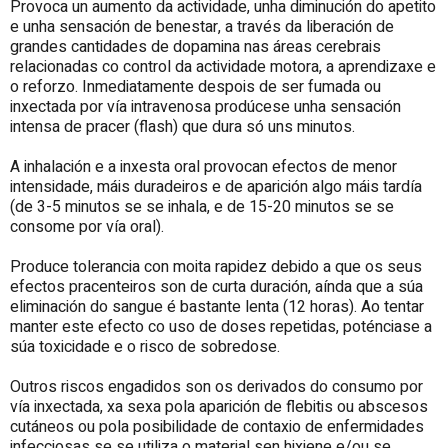
Provoca un aumento da actividade, unha diminución do apetito
e unha sensación de benestar, a través da liberación de
grandes cantidades de dopamina nas áreas cerebrais
relacionadas co control da actividade motora, a aprendizaxe e
o reforzo. Inmediatamente despois de ser fumada ou
inxectada por vía intravenosa prodúcese unha sensación
intensa de pracer (flash) que dura só uns minutos.
A inhalación e a inxesta oral provocan efectos de menor
intensidade, máis duradeiros e de aparición algo máis tardía
(de 3-5 minutos se se inhala, e de 15-20 minutos se se
consome por vía oral).
Produce tolerancia con moita rapidez debido a que os seus
efectos pracenteiros son de curta duración, aínda que a súa
eliminación do sangue é bastante lenta (12 horas). Ao tentar
manter este efecto co uso de doses repetidas, poténciase a
súa toxicidade e o risco de sobredose.
Outros riscos engadidos son os derivados do consumo por
vía inxectada, xa sexa pola aparición de flebitis ou abscesos
cutáneos ou pola posibilidade de contaxio de enfermidades
infecciosas se se utiliza o material sen hixiene e/ou se