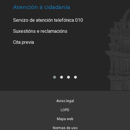
Atención á cidadanía
Trá
Servizo de atención telefónica 010
Empa
certi
Suxestións e reclamacións
Como
Cita previa
Tarx
Aviso legal
LOPD
Mapa web
Normas de uso