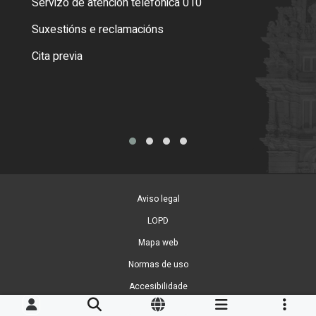
Servizo de atención telefónica 010
Empa
certi
Suxestións e reclamacións
Como
Cita previa
Tarx
Aviso legal
LOPD
Mapa web
Normas de uso
Accesibilidade
Xestión de cookies