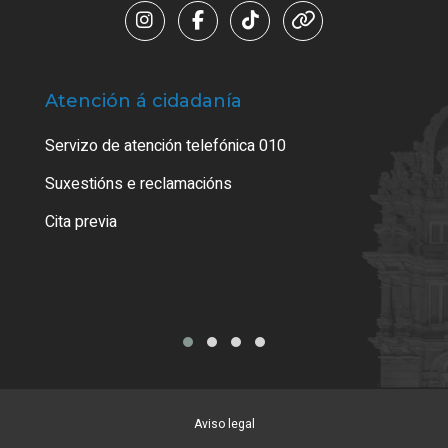
Atención á cidadanía
Trá
Servizo de atención telefónica 010
Empa
certi
Suxestións e reclamacións
Como
Cita previa
Tarx
Aviso legal