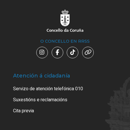
O CONCELLO EN RRSS
Atención á cidadanía
Trá
Servizo de atención telefónica 010
Empa
certi
Suxestións e reclamacións
Como
Cita previa
Tarx