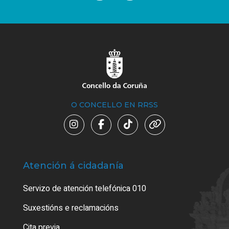
O CONCELLO EN RRSS
Atención á cidadanía
Trá
Servizo de atención telefónica 010
Empa
certi
Suxestións e reclamacións
Como
Cita previa