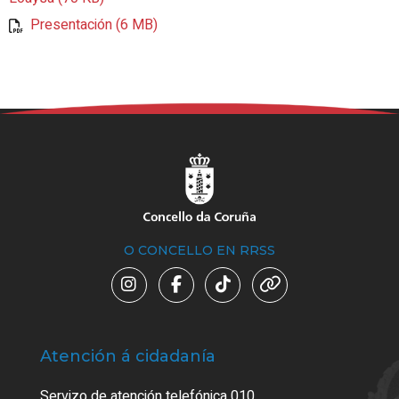
Presentación (6 MB)
O CONCELLO EN RRSS
Atención á cidadanía
Trá
Servizo de atención telefónica 010
Empa