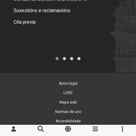
certi
Suxestións e reclamacións
Como
Cita previa
Tarx
Aviso legal
LOPD
Mapa web
Normas de uso
Accesibilidade
Xestión de cookies