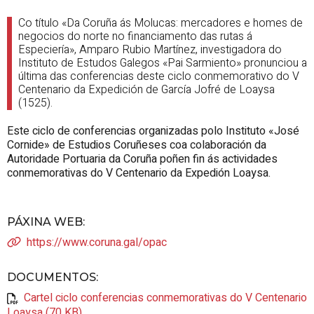
Co título «Da Coruña ás Molucas: mercadores e homes de
negocios do norte no financiamento das rutas á
Especiería», Amparo Rubio Martínez, investigadora do
Instituto de Estudos Galegos «Pai Sarmiento» pronunciou a
última das conferencias deste ciclo conmemorativo do V
Centenario da Expedición de García Jofré de Loaysa
(1525).
Este ciclo de conferencias organizadas polo
Instituto «José
Cornide» de Estudios Coruñeses
coa colaboración da
Autoridade Portuaria da Coruña poñen fin ás actividades
conmemorativas do V Centenario da Expedión Loaysa.
PÁXINA WEB
:
https://www.coruna.gal/opac
DOCUMENTOS
:
Cartel ciclo conferencias conmemorativas do V Centenario
Loaysa (70 KB)