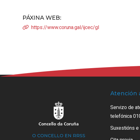
PÁXINA WEB
:
https://www.coruna.gal/ijcec/gl
Atención 
Servizo de at
telefónica 01
Suxestións e
O CONCELLO EN RRSS