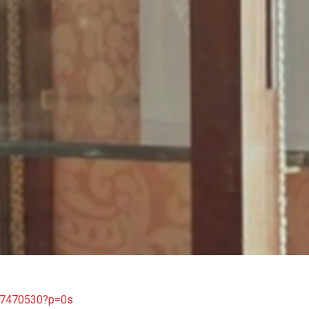
097470530?p=0s