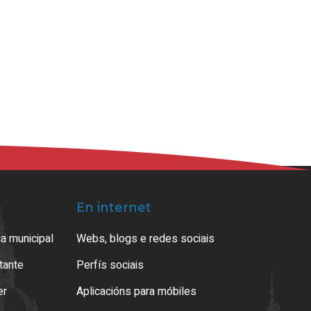
En internet
a municipal
Webs, blogs e redes sociais
atante
Perfís sociais
er
Aplicacións para móbiles