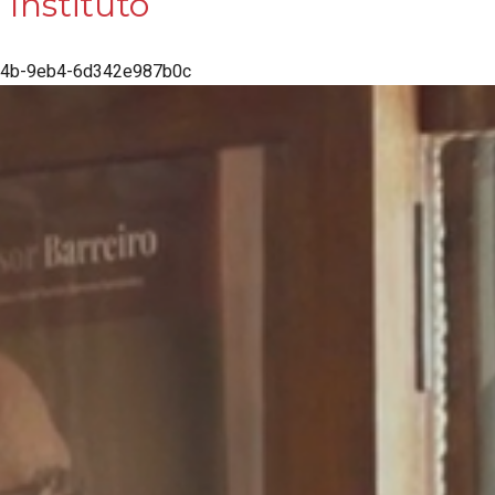
Instituto
424b-9eb4-6d342e987b0c