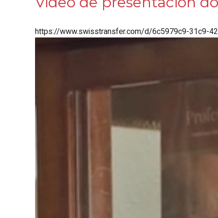
Video de presentación do 
https://www.swisstransfer.com/d/6c5979c9-31c9-