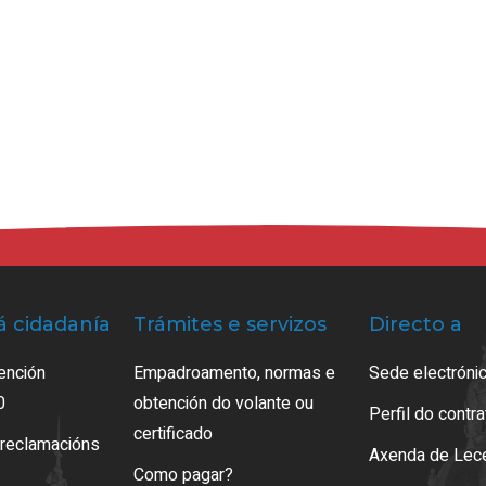
á cidadanía
Trámites e servizos
Directo a
ención
Empadroamento, normas e
Sede electrónic
0
obtención do volante ou
Perfil do contr
certificado
 reclamacións
Axenda de Lec
Como pagar?