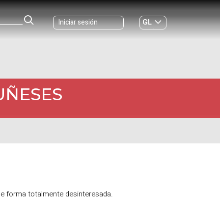
GL
Iniciar sesión
ES
|
UÑESES
de forma totalmente desinteresada.