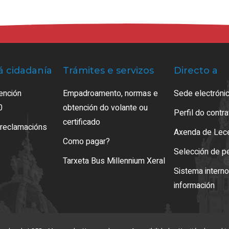
á cidadanía
Trámites e servizos
Directo a
ención
Empadroamento, normas e
Sede electrónic
0
obtención do volante ou
Perfil do contr
certificado
 reclamacións
Axenda de Lec
Como pagar?
Selección de p
Tarxeta Bus Millennium Xeral
Sistema intern
información