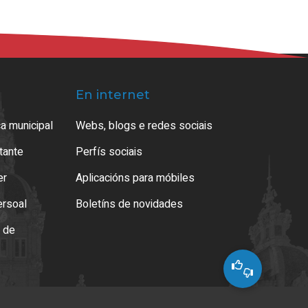
En internet
a municipal
Webs, blogs e redes sociais
atante
Perfís sociais
er
Aplicacións para móbiles
ersoal
Boletíns de novidades
o de