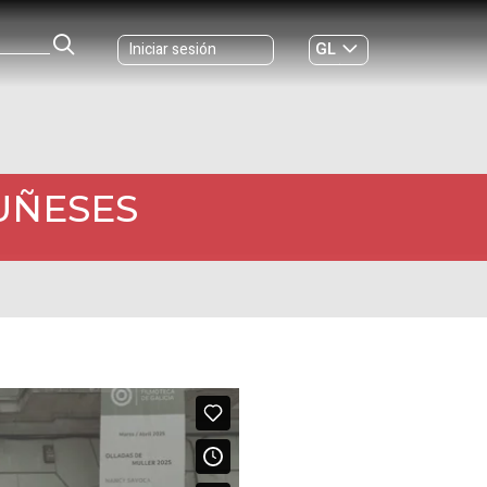
GL
Iniciar sesión
ES
|
UÑESES