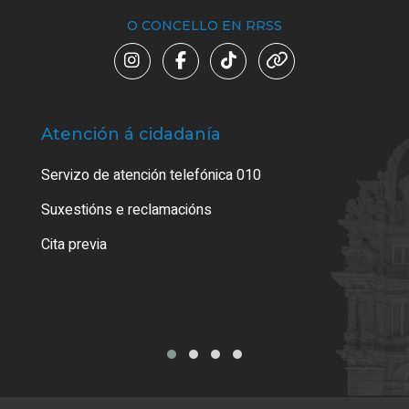
O CONCELLO EN RRSS
Atención á cidadanía
Trá
Servizo de atención telefónica 010
Empa
certi
Suxestións e reclamacións
Como
Cita previa
Tarx