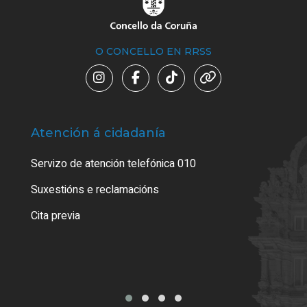
O CONCELLO EN RRSS
Atención á cidadanía
Trá
Servizo de atención telefónica 010
Empa
certi
Suxestións e reclamacións
Como
Cita previa
Tarx