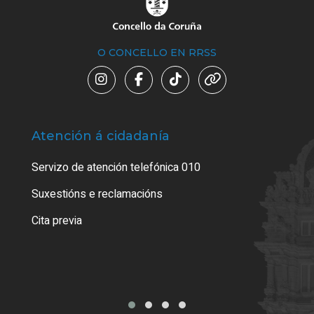
O CONCELLO EN RRSS
Atención á cidadanía
Trá
Servizo de atención telefónica 010
Empa
certi
Suxestións e reclamacións
Como
Cita previa
Tarx