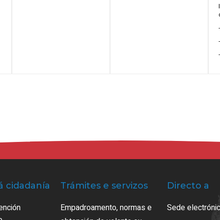
á cidadanía
Trámites e servizos
Directo a
ención
Empadroamento, normas e
Sede electrónic