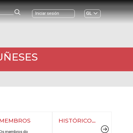
GL
Iniciar sesión
ES
|
UÑESES
MEMBROS
HISTÓRICO
DE
MEMBROS
Os membros do