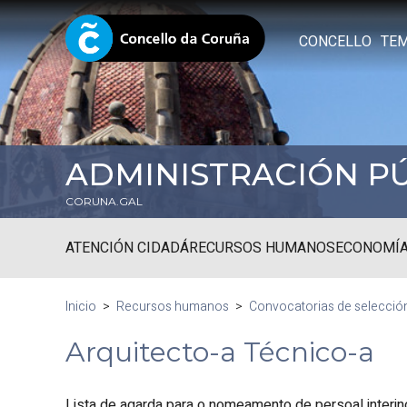
CONCELLO
TE
ADMINISTRACIÓN P
CORUNA.GAL
ATENCIÓN CIDADÁ
RECURSOS HUMANOS
ECONOMÍA
Inicio
Recursos humanos
Convocatorias de selecció
Arquitecto-a Técnico-a
Lista de agarda para o nomeamento de persoal interin