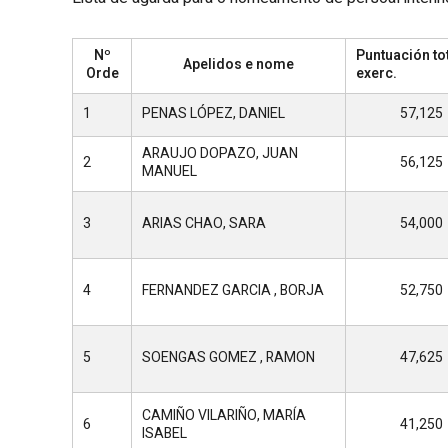
Nº
Puntuación tot
Apelidos e nome
Orde
exerc.
1
PENAS LÓPEZ, DANIEL
57,125
ARAUJO DOPAZO, JUAN
2
56,125
MANUEL
3
ARIAS CHAO, SARA
54,000
4
FERNANDEZ GARCIA , BORJA
52,750
5
SOENGAS GOMEZ , RAMON
47,625
CAMIÑO VILARIÑO, MARÍA
6
41,250
ISABEL