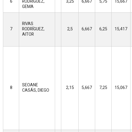
6
RODRÍGUEZ,
3,25
6,667
5,75
15,667
GEMA
RIVAS
7
RODRÍGUEZ,
2,5
6,667
6,25
15,417
AITOR
SEOANE
8
2,15
5,667
7,25
15,067
CASÁS, DIEGO