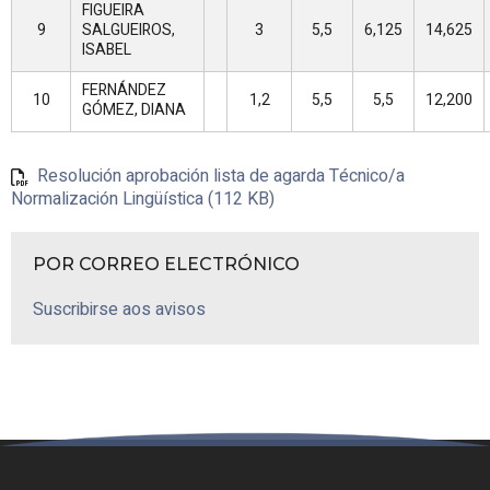
FIGUEIRA
9
SALGUEIROS,
3
5,5
6,125
14,625
ISABEL
FERNÁNDEZ
10
1,2
5,5
5,5
12,200
GÓMEZ, DIANA
Resolución aprobación lista de agarda Técnico/a
Normalización Lingüística (112 KB)
POR CORREO ELECTRÓNICO
Suscribirse aos avisos