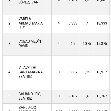
1
4
7,167
7,5
18,667
LÓPEZ, IVÁN
VARELA
2
ARMAS, MARÍA
4
7,333
7
18,333
LUZ
COBAS MEDÍN,
3
4
6,5
6,875
17,375
DAVID
VILAVERDE
4
SANTAMARIÑA,
3
8,667
5,25
16,917
BEATRIZ
GALIANO LEIS,
5
3
7,167
5,6
15,767
BEATRIZ
SANJURJO