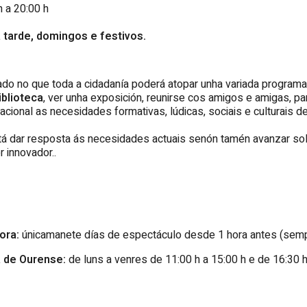
h a 20:00 h
tarde, domingos e festivos.
ado no que toda a cidadanía poderá atopar unha variada programac
iblioteca
, ver unha exposición, reunirse cos amigos e amigas, part
cional as necesidades formativas, lúdicas, sociais e culturais d
tá dar resposta ás necesidades actuais senón tamén avanzar sol
 innovador..
ora:
únicamanete días de espectáculo desde 1 hora antes (semp
a de Ourense:
de luns a venres de 11:00 h a 15:00 h e de 16:30 h