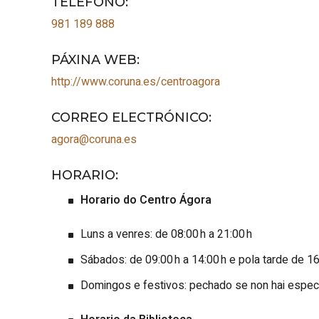
TELÉFONO
:
981 189 888
PÁXINA WEB
:
http://www.coruna.es/centroagora
CORREO ELECTRÓNICO
:
agora@coruna.es
HORARIO
:
Horario do Centro Ágora
Luns a venres: de 08:00 h a 21:00 h
Sábados: de 09:00 h a 14:00 h e pola tarde de 16
Domingos e festivos: pechado se non hai espe