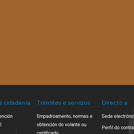
á cidadanía
Trámites e servizos
Directo a
ención
Empadroamento, normas e
Sede electrónic
0
obtención do volante ou
Perfil do contr
certificado