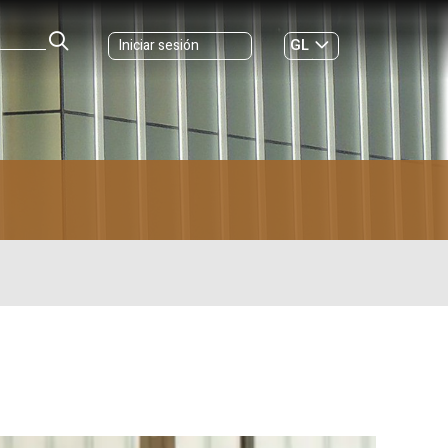
GL
Iniciar sesión
ES
|