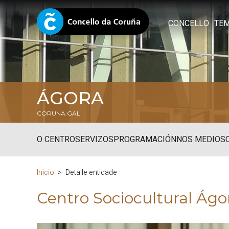
CONCELLO
TE
ÁGORA
CORUNA.GAL
O CENTRO
SERVIZOS
PROGRAMACIÓN
NOS MEDIOS
Inicio
Detalle entidade
Centro Sociocultural Ágo