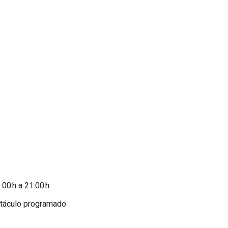
:00 h a 21:00 h
ctáculo programado