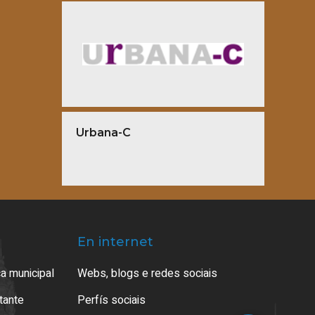
Urbana-C
En internet
a municipal
Webs, blogs e redes sociais
atante
Perfís sociais