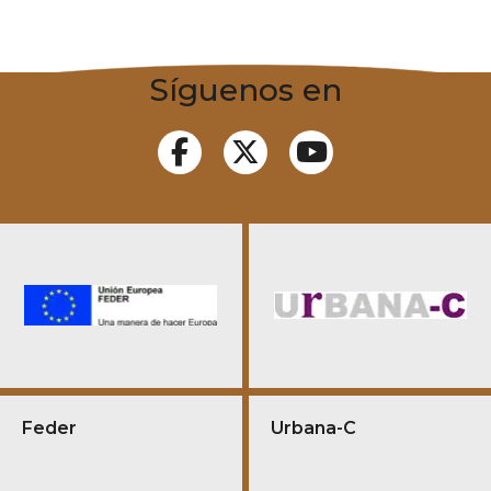
Síguenos en
Feder
Urbana-C