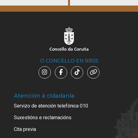
O CONCELLO EN RRSS
Atención á cidadanía
Trá
Servizo de atención telefónica 010
Empa
certi
Suxestións e reclamacións
Como
Cita previa
Tarx