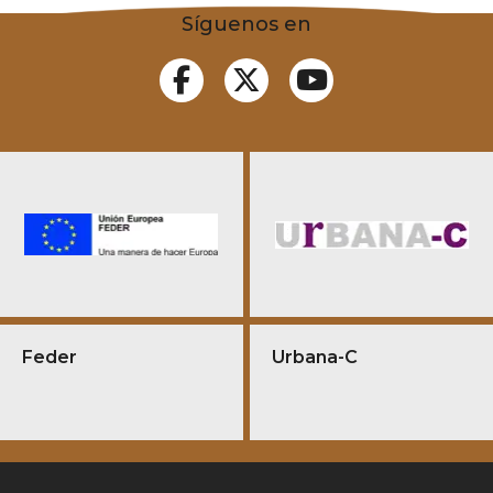
Síguenos en
Feder
Urbana-C