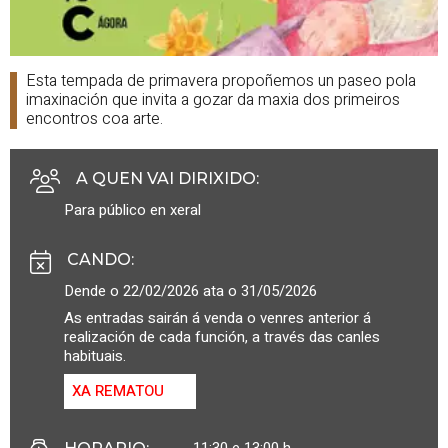
Esta tempada de primavera propoñemos un paseo pola
imaxinación que invita a gozar da maxia dos primeiros
encontros coa arte.
A QUEN VAI DIRIXIDO
:
Para público en xeral
CANDO
:
Dende o 22/02/2026 ata o 31/05/2026
As entradas sairán á venda o venres anterior á
realización de cada función, a través das canles
habituais.
XA REMATOU
11:30 e 13:00 h