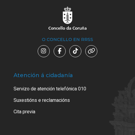
O CONCELLO EN RRSS
Atención á cidadanía
Trá
Servizo de atención telefónica 010
Empa
certi
Suxestións e reclamacións
Como
Cita previa
Tarx