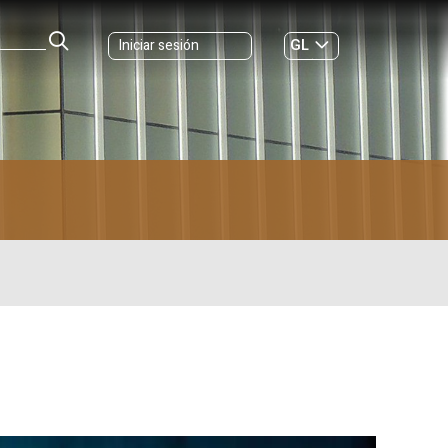
GL
Iniciar sesión
ES
|