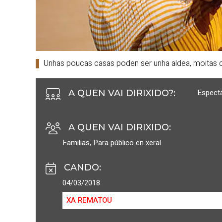
Unhas poucas casas poden ser unha aldea, moitas 
Espectá
A QUEN VAI DIRIXIDO?
:
A QUEN VAI DIRIXIDO
:
Familias
,
Para público en xeral
CANDO
:
04/03/2018
XA REMATOU