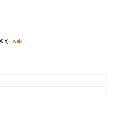
0 h) -
web