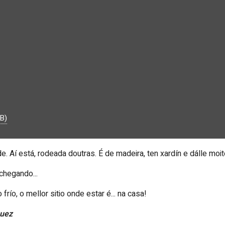
B)
 Aí está, rodeada doutras. É de madeira, ten xardín e dálle moit
chegando...
 frío, o mellor sitio onde estar é... na casa!
guez