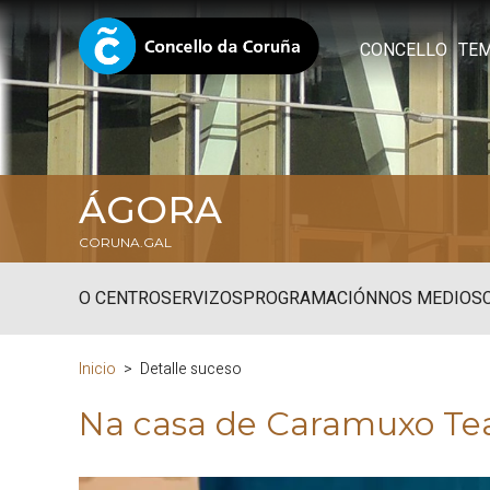
CONCELLO
TE
ÁGORA
CORUNA.GAL
O CENTRO
SERVIZOS
PROGRAMACIÓN
NOS MEDIOS
Inicio
Detalle suceso
Na casa de Caramuxo Te