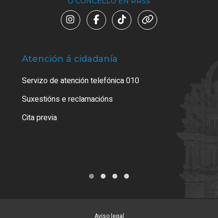
O CONCELLO EN RRSS
Atención á cidadanía
Trá
Servizo de atención telefónica 010
Empa
certi
Suxestións e reclamacións
Como
Cita previa
Tarx
Aviso legal