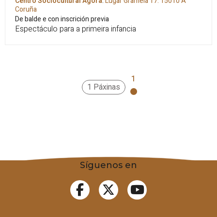
Centro Sociocultural Ágora
.
Lugar Gramela 17.
15010
A
Coruña
De balde e con inscrición previa
Espectáculo para a primeira infancia
1
1 Páxinas
Síguenos en