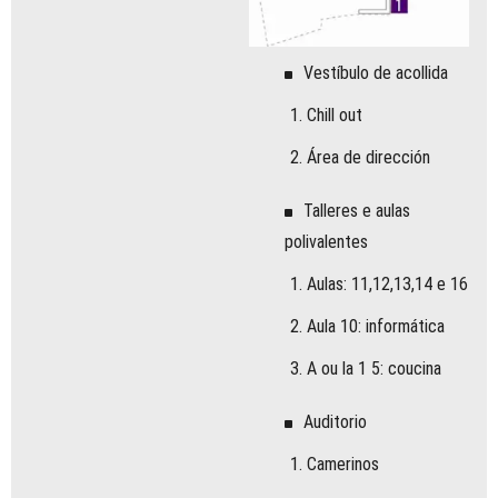
v
(
m
c
Vestíbulo de acollida
p
2
Chill out
e
r
Área de dirección
p
d
Talleres e aulas
b
polivalentes
d
c
Aulas: 11,12,13,14 e 16
n
q
Aula 10: infor mática
o
C
A ou l a 1 5 : c ou c i n a
d
C
Auditorio
e
t
Camerinos
a
l