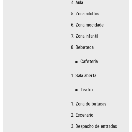
a
Aula
e
Zona adultos
r
t
Zona mocidade
q
s
Zona infantil
n
c
Bebeteca
d
e
m
Cafetería
a
t
Sala aberta
o
s
Teatro
s
a
e
Zona de butacas
a
f
Escenario
c
a
Despacho de entradas