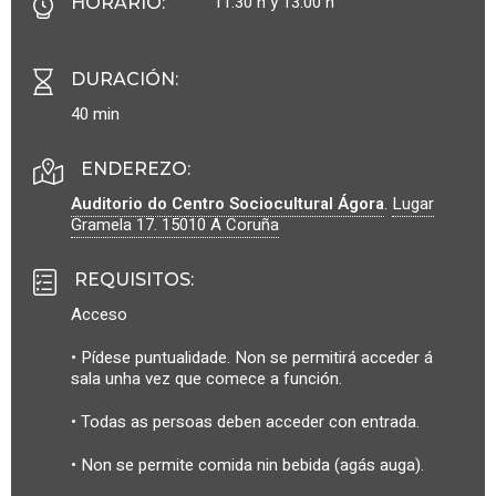
11:30 h y 13:00 h
HORARIO
:
DURACIÓN
:
40 min
ENDEREZO:
Auditorio do Centro Sociocultural Ágora
.
Lugar
Gramela 17.
15010
A Coruña
REQUISITOS
:
Acceso
• Pídese puntualidade. Non se permitirá acceder á
sala unha vez que comece a función.
• Todas as persoas deben acceder con entrada.
• Non se permite comida nin bebida (agás auga).