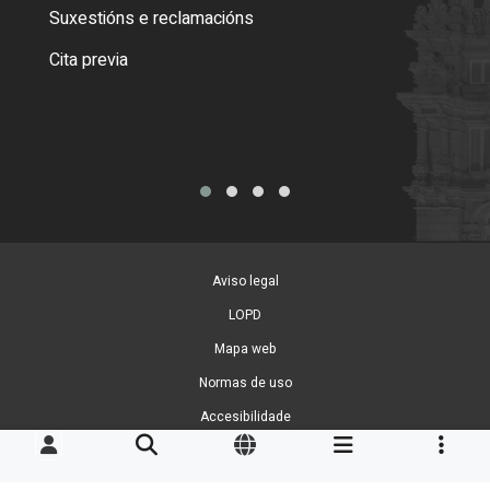
certi
Suxestións e reclamacións
Como
Cita previa
Tarx
Aviso legal
LOPD
Mapa web
Normas de uso
Accesibilidade
Xestión de cookies