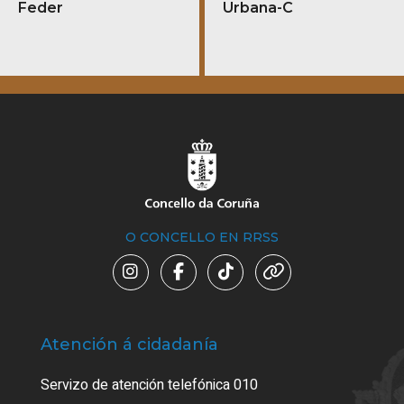
Feder
Urbana-C
O CONCELLO EN RRSS
Atención á cidadanía
Trá
Servizo de atención telefónica 010
Empa