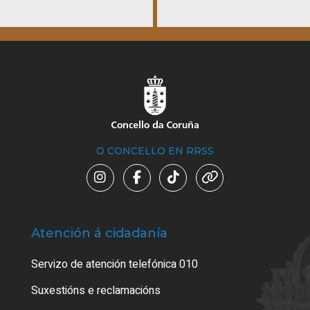
O CONCELLO EN RRSS
Atención á cidadanía
Trá
Servizo de atención telefónica 010
Empa
certi
Suxestións e reclamacións