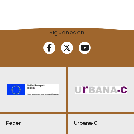
Síguenos en
Feder
Urbana-C