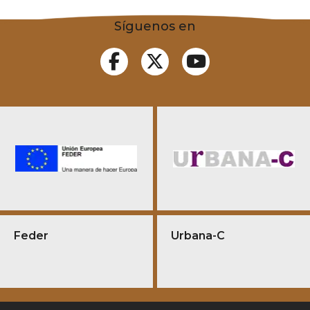
Síguenos en
Feder
Urbana-C