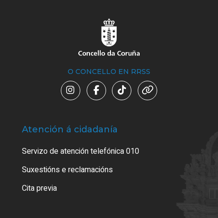
O CONCELLO EN RRSS
Atención á cidadanía
Trá
Servizo de atención telefónica 010
Empa
certi
Suxestións e reclamacións
Como
Cita previa
Tarx