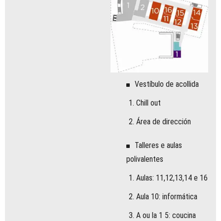
Vestíbulo de acollida
Chill out
Área de dirección
Talleres e aulas
polivalentes
Aulas: 11,12,13,14 e 16
Aula 10: infor mática
A ou l a 1 5 : c ou c i n a