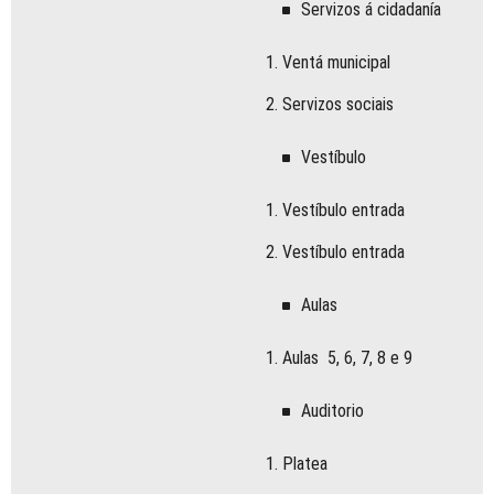
Servizos á cidadanía
V e n t á m u n i c i p a l
Servizos sociais
Vestíbulo
Ves t íbulo entrada
Ves t íbulo entrada
Au l as
Aula s 5, 6, 7, 8 e 9
Au ditorio
Platea