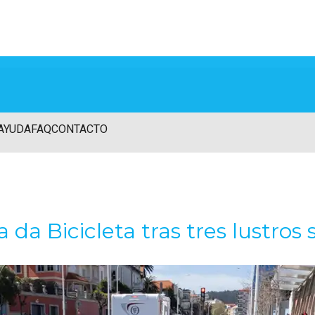
AYUDA
FAQ
CONTACTO
 da Bicicleta tras tres lustros