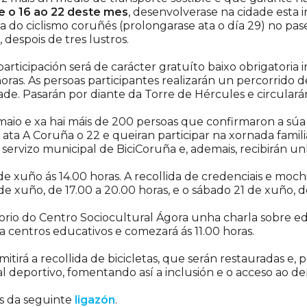
 o 16 ao 22 deste mes
, desenvolverase na cidade esta i
a do ciclismo coruñés (prolongarase ata o día 29) no pase
 despois de tres lustros.
articipación será de carácter gratuíto baixo obrigatoria 
oras. As persoas participantes realizarán un percorrido 
dade. Pasarán por diante da Torre de Hércules e circulará
maio e xa hai máis de 200 persoas que confirmaron a súa p
 ata A Coruña o 22 e queiran participar na xornada famili
do servizo municipal de BiciCoruña e, ademais, recibirán u
 xuño ás 14.00 horas. A recollida de credenciais e mochil
 xuño, de 17.00 a 20.00 horas, e o sábado 21 de xuño, d
orio do Centro Sociocultural Ágora unha charla sobre edu
 a centros educativos e comezará ás 11.00 horas.
itirá a recollida de bicicletas, que serán restauradas e,
l deportivo, fomentando así a inclusión e o acceso ao de
és da seguinte
ligazón
.