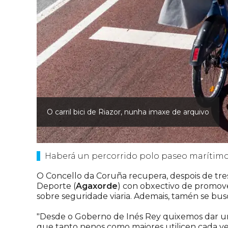
O carril bici de Riazor, nunha imaxe de arquivo
Haberá un percorrido polo paseo marítimo,
O Concello da Coruña recupera, despois de tres
Deporte (
Agaxorde
) con obxectivo de promove
sobre seguridade viaria. Ademais, tamén se busca
"Desde o Goberno de Inés Rey quixemos dar un 
que tanto nenos como maiores utilicen cada vez