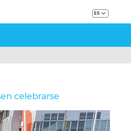
ES
GL
 sen celebrarse