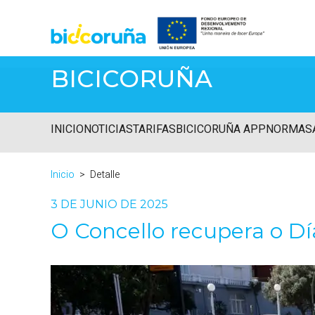
BICICORUÑA
INICIO
NOTICIAS
TARIFAS
BICICORUÑA APP
NORMAS
Inicio
Detalle
3 DE JUNIO DE 2025
O Concello recupera o Día