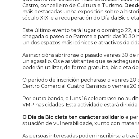
Castro, concelleiro de Cultura e Turismo.
Desde
máis destacadas unha exposición sobre a histori
século XIX, e a recuperación do Día da Bicicleta,
Este último evento terá lugar o domingo 22, a p
chegada o paseo do Parrote a partir das 10.30 h
un dos espazos máis icónicos e atractivos da ci
As inscricións abríronse o pasado venres 30 de 
un agasallo. Os e as visitantes que se acheguen
poderán utilizar, de forma gratuíta, bicicleta 
O período de inscrición pecharase o venres 20 de
Centro Comercial Cuatro Caminos o venres 20 de
Por outra banda, o luns 16 celebrarase no audit
VMP nas cidades. Esta actividade estará dirixida
O Día da Bicicleta ten carácter solidario
e perm
situación de vulnerabilidade, xunto con materia
As persoas interesadas poden inscribirse a trav