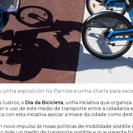
 unha exposición no Parrote e unha charla para escol
 lustros, o
Día da Bicicleta
, unha iniciativa que organiz
r o uso de este medio de transporte entre a cidadanía e 
 con esta iniciativa asociar a imaxe da cidade como destin
novo impulso ás nosas políticas de mobilidade sostible
 máis un medio de transporte sostible e que garante há