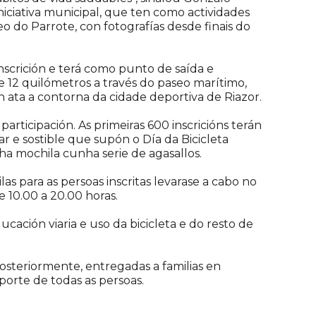
niciativa municipal, que ten como actividades
o do Parrote, con fotografías desde finais do
inscrición e terá como punto de saída e
de 12 quilómetros a través do paseo marítimo,
n ata a contorna da cidade deportiva de Riazor.
articipación. As primeiras 600 inscricións terán
ar e sostible que supón o Día da Bicicleta
nha mochila cunha serie de agasallos.
as para as persoas inscritas levarase a cabo no
e 10.00 a 20.00 horas.
cación viaria e uso da bicicleta e do resto de
 posteriormente, entregadas a familias en
porte de todas as persoas.