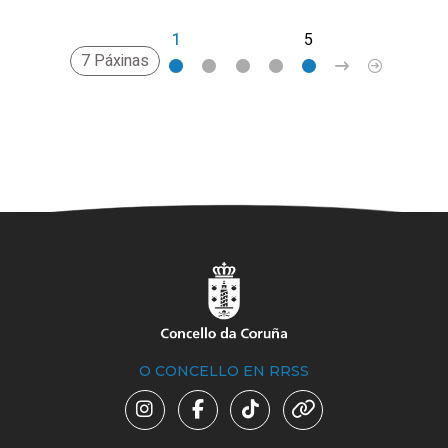
1
2
3
4
5
>
»
7 Páxinas
O CONCELLO EN RRSS