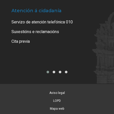
Atención á cidadanía
Trá
Servizo de atención telefónica 010
Empa
certi
Suxestións e reclamacións
Como
Cita previa
Tarx
Aviso legal
LOPD
Mapa web